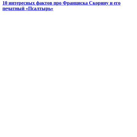
10 интересных фактов про Франциска Скорину и его
печатный «Псалтырь»