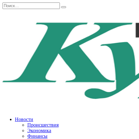
Перейти
Search
к
for:
содержанию
Новости
Происшествия
Экономика
Финансы