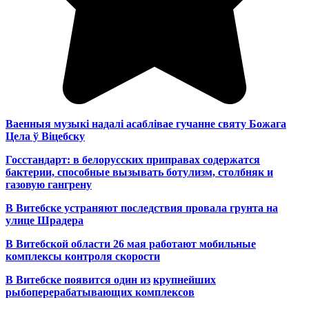
Ваенныя музыкі надалі асаблівае гучанне святу Божага
Цела ў Віцебску
Госстандарт: в белорусских приправах содержатся
бактерии, способные вызывать ботулизм, столбняк и
газовую гангрену
В Витебске устраняют последствия провала грунта на
улице Шрадера
В Витебской области 26 мая работают мобильные
комплексы контроля скорости
В Витебске появится один из
крупнейших
рыбоперерабатывающих комплексов