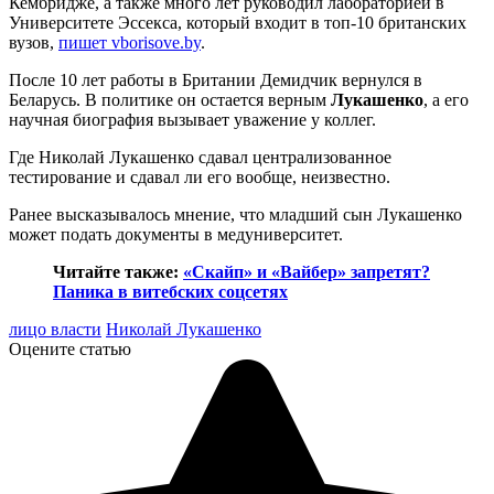
Кембридже, а также много лет руководил лабораторией в
Университете Эссекса, который входит в топ-10 британских
вузов,
пишет vborisove.by
.
После 10 лет работы в Британии Демидчик вернулся в
Беларусь. В политике он остается верным
Лукашенко
, а его
научная биография вызывает уважение у коллег.
Где Николай Лукашенко сдавал централизованное
тестирование и сдавал ли его вообще, неизвестно.
Ранее высказывалось мнение, что младший сын Лукашенко
может подать документы в медуниверситет.
Читайте также:
«Скайп» и «Вайбер» запретят?
Паника в витебских соцсетях
лицо власти
Николай Лукашенко
Оцените статью