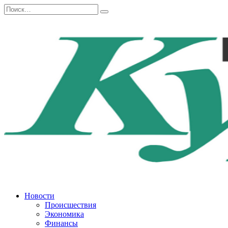
Перейти
Search
к
for:
содержанию
Новости
Происшествия
Экономика
Финансы