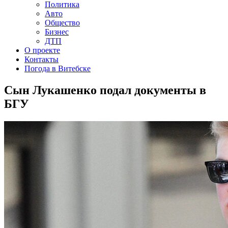
Политика
Авто
Общество
Бизнес
ДТП
О проекте
Контакты
Погода в Витебске
Сын Лукашенко подал документы в
БГУ