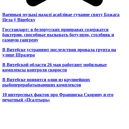
Ваенныя музыкі надалі асаблівае гучанне святу Божага
Цела ў Віцебску
Госстандарт: в белорусских приправах содержатся
бактерии, способные вызывать ботулизм, столбняк и
газовую гангрену
В Витебске устраняют последствия провала грунта на
улице Шрадера
В Витебской области 26 мая работают мобильные
комплексы контроля скорости
В Витебске появится один из
крупнейших
рыбоперерабатывающих комплексов
10 интересных фактов про Франциска Скорину и его
печатный «Псалтырь»