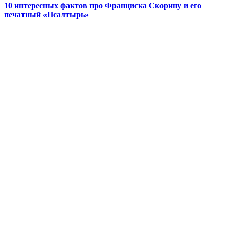
10 интересных фактов про Франциска Скорину и его
печатный «Псалтырь»