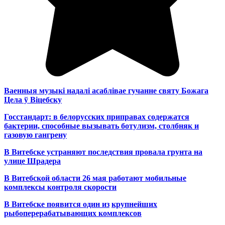
Ваенныя музыкі надалі асаблівае гучанне святу Божага
Цела ў Віцебску
Госстандарт: в белорусских приправах содержатся
бактерии, способные вызывать ботулизм, столбняк и
газовую гангрену
В Витебске устраняют последствия провала грунта на
улице Шрадера
В Витебской области 26 мая работают мобильные
комплексы контроля скорости
В Витебске появится один из
крупнейших
рыбоперерабатывающих комплексов