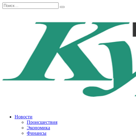
Перейти
Search
к
for:
содержанию
Новости
Происшествия
Экономика
Финансы