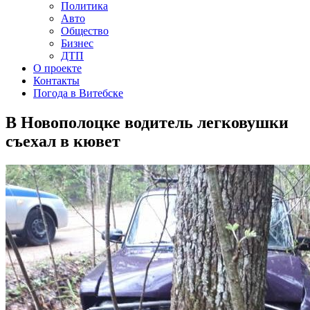
Политика
Авто
Общество
Бизнес
ДТП
О проекте
Контакты
Погода в Витебске
В Новополоцке водитель легковушки
съехал в кювет