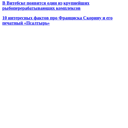
В Витебске появится один из
крупнейших
рыбоперерабатывающих комплексов
10 интересных фактов про Франциска Скорину и его
печатный «Псалтырь»