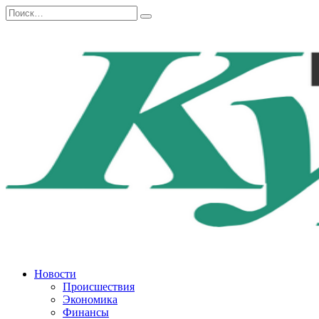
Перейти
Search
к
for:
содержанию
Новости
Происшествия
Экономика
Финансы