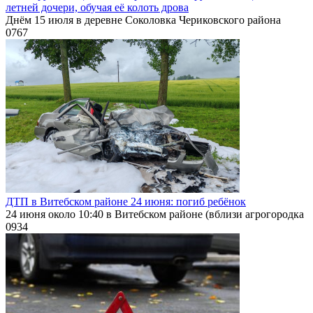
летней дочери, обучая её колоть дрова
Днём 15 июля в деревне Соколовка Чериковского района
0
767
ДТП в Витебском районе 24 июня: погиб ребёнок
24 июня около 10:40 в Витебском районе (вблизи агрогородка
0
934