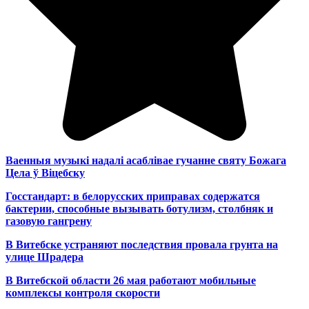
Ваенныя музыкі надалі асаблівае гучанне святу Божага
Цела ў Віцебску
Госстандарт: в белорусских приправах содержатся
бактерии, способные вызывать ботулизм, столбняк и
газовую гангрену
В Витебске устраняют последствия провала грунта на
улице Шрадера
В Витебской области 26 мая работают мобильные
комплексы контроля скорости