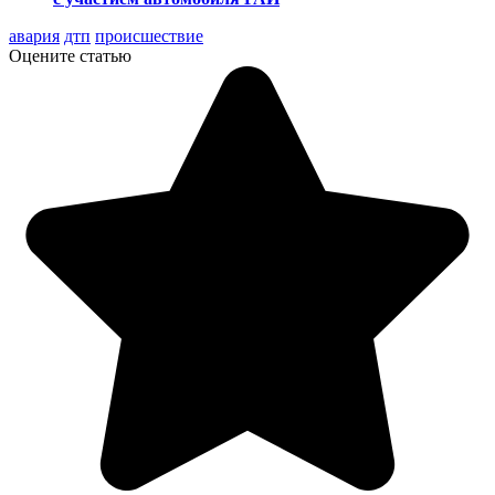
авария
дтп
происшествие
Оцените статью