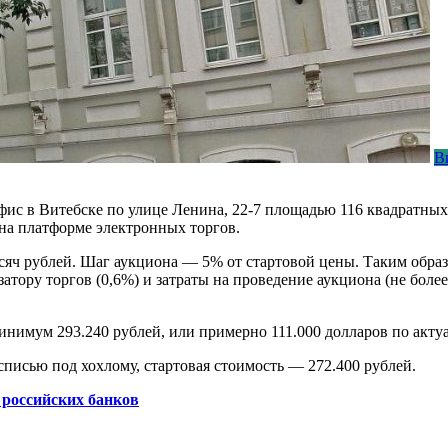
В
офис в Витебске по улице Ленина, 22-7 площадью 116 квадратны
на платформе электронных торгов.
ысяч рублей. Шаг аукциона — 5% от стартовой цены. Таким обра
затору торгов (0,6%) и затраты на проведение аукциона (не боле
инимум 293.240 рублей, или примерно 111.000 долларов по акту
списью под хохлому, стартовая стоимость — 272.400 рублей.
 российских банков