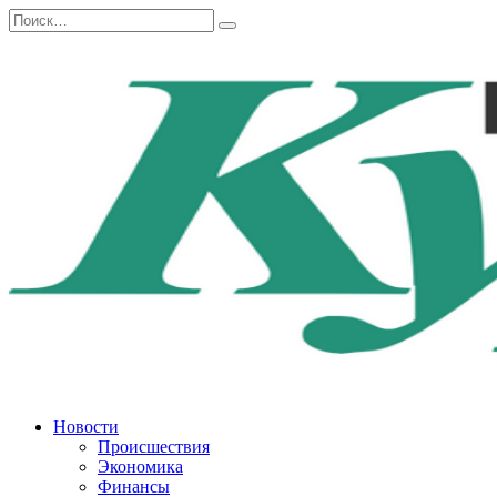
Перейти
Search
к
for:
содержанию
Новости
Происшествия
Экономика
Финансы