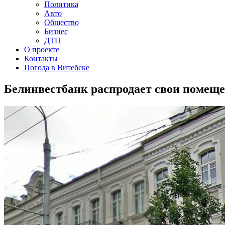
Политика
Авто
Общество
Бизнес
ДТП
О проекте
Контакты
Погода в Витебске
Белинвестбанк распродает свои помеще