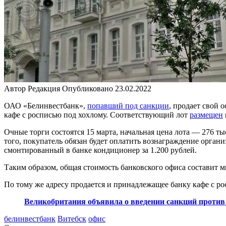
Автор
Редакция
Опубликовано
23.02.2022
ОАО «Белинвестбанк»,
попавший под санкции
, продает свой 
кафе с росписью под хохлому. Соответствующий лот
размещен
Очные торги состоятся 15 марта, начальная цена лота — 276 т
того, покупатель обязан будет оплатить вознаграждение органи
смонтированный в банке кондиционер за 1.200 рублей.
Таким образом, общая стоимость банковского офиса составит м
По тому же адресу продается и принадлежащее банку кафе с ро
Великобритания объявила о введении санкций против
белинвестбанк
Витебск
офис