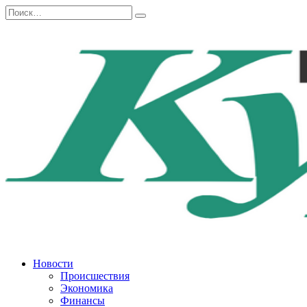
Перейти
Search
к
for:
содержанию
Новости
Происшествия
Экономика
Финансы