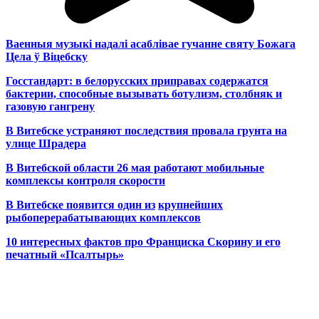
Ваенныя музыкі надалі асаблівае гучанне святу Божага
Цела ў Віцебску
Госстандарт: в белорусских приправах содержатся
бактерии, способные вызывать ботулизм, столбняк и
газовую гангрену
В Витебске устраняют последствия провала грунта на
улице Шрадера
В Витебской области 26 мая работают мобильные
комплексы контроля скорости
В Витебске появится один из
крупнейших
рыбоперерабатывающих комплексов
10 интересных фактов про Франциска Скорину и его
печатный «Псалтырь»