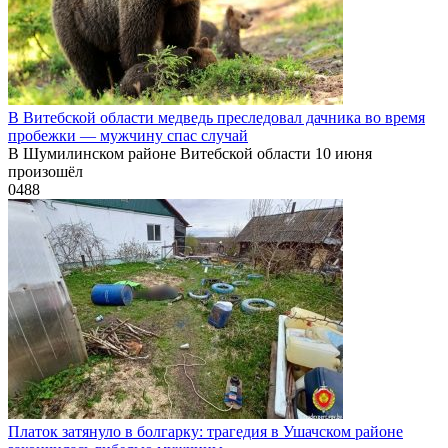
В Витебской области медведь преследовал дачника во время
пробежки — мужчину спас случай
В Шумилинском районе Витебской области 10 июня
произошёл
0
488
Платок затянуло в болгарку: трагедия в Ушачском районе