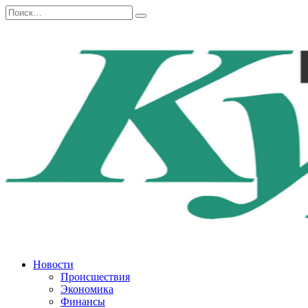
Перейти
Search
к
for:
содержанию
Новости
Происшествия
Экономика
Финансы