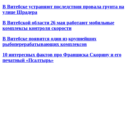
В Витебске устраняют последствия провала грунта на
улице Шрадера
В Витебской области 26 мая работают мобильные
комплексы контроля скорости
В Витебске появится один из
крупнейших
рыбоперерабатывающих комплексов
10 интересных фактов про Франциска Скорину и его
печатный «Псалтырь»