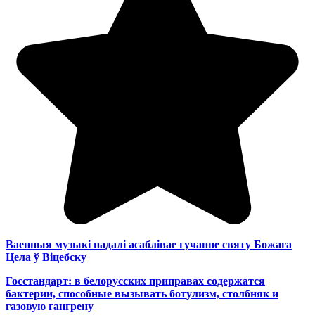
Ваенныя музыкі надалі асаблівае гучанне святу Божага
Цела ў Віцебску
Госстандарт: в белорусских приправах содержатся
бактерии, способные вызывать ботулизм, столбняк и
газовую гангрену