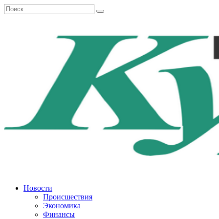
Перейти
Search
к
for:
содержанию
Новости
Происшествия
Экономика
Финансы