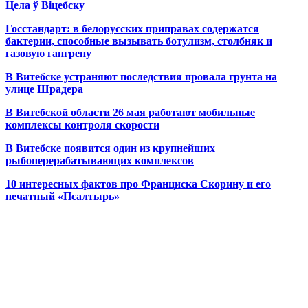
Цела ў Віцебску
Госстандарт: в белорусских приправах содержатся
бактерии, способные вызывать ботулизм, столбняк и
газовую гангрену
В Витебске устраняют последствия провала грунта на
улице Шрадера
В Витебской области 26 мая работают мобильные
комплексы контроля скорости
В Витебске появится один из
крупнейших
рыбоперерабатывающих комплексов
10 интересных фактов про Франциска Скорину и его
печатный «Псалтырь»