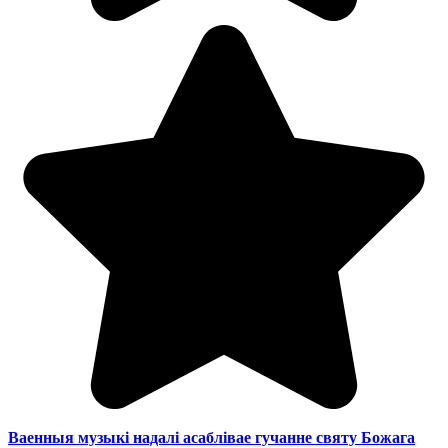
Ваенныя музыкі надалі асаблівае гучанне святу Божага