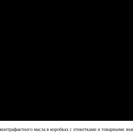
онтрафактного масла в коробках с этикетками и товарными зна