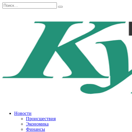
Перейти
Search
к
for:
содержанию
Новости
Происшествия
Экономика
Финансы