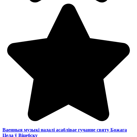
Ваенныя музыкі надалі асаблівае гучанне святу Божага
Цела ў Віцебску