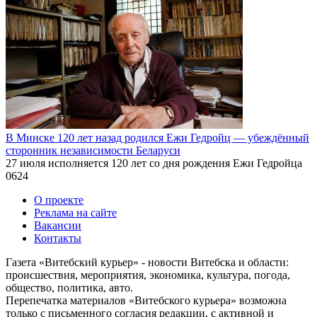
В Минске 120 лет назад родился Ежи Гедройц — убеждённый
сторонник независимости Беларуси
27 июля исполняется 120 лет со дня рождения Ежи Гедройца
0
624
О проекте
Реклама на сайте
Вакансии
Контакты
Газета «Витебский курьер» - новости Витебска и области:
происшествия, мероприятия, экономика, культура, погода,
общество, политика, авто.
Перепечатка материалов «Витебского курьера» возможна
только с письменного согласия редакции, с активной и