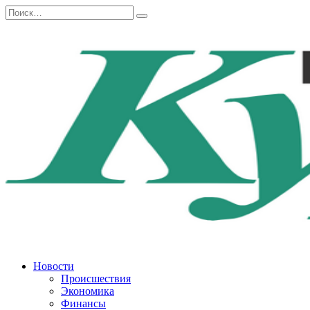
Перейти
Search
к
for:
содержанию
Новости
Происшествия
Экономика
Финансы