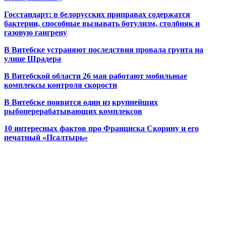
Госстандарт: в белорусских приправах содержатся
бактерии, способные вызывать ботулизм, столбняк и
газовую гангрену
В Витебске устраняют последствия провала грунта на
улице Шрадера
В Витебской области 26 мая работают мобильные
комплексы контроля скорости
В Витебске появится один из
крупнейших
рыбоперерабатывающих комплексов
10 интересных фактов про Франциска Скорину и его
печатный «Псалтырь»