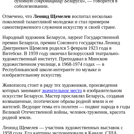
духовную сокровищницу Беларуси»
, — говорится в
соболезновании.
Отмечено, что
Леонид Щемелев
воспитал несколько
поколений талантливой молодежи и стал примером
самоотверженного служения искусству и своей стране.
Народный художник Беларуси, лауреат Государственной
премии Беларуси, премии Союзного государства Леонид
Дмитриевич Щемелев родился 5 февраля 1923 года в
Витебске. В 1959 году окончил Белорусский театрально-
художественный институт. Преподавал в Минском
художественном училище, в 1968-1974 годах — в
Республиканской школе-интеранте по музыке и
изобразительному искусству.
Живописец стоит в ряду тех художников, произведения
которых занимают
значительное место
в изобразительном
искусстве Беларуси. Мастер прославлял Беларусь, создавая
возвышенные, поэтические образы родной земли и ее
жителей. Ведущие темы его полотен — подвиг народа в годы
Великой Отечественной войны, человек-труженик, красота
родной земли.
Леонид Щемелев — участник художественных выставок с
1958 года. Его картины экспонировали в Канаде, США,