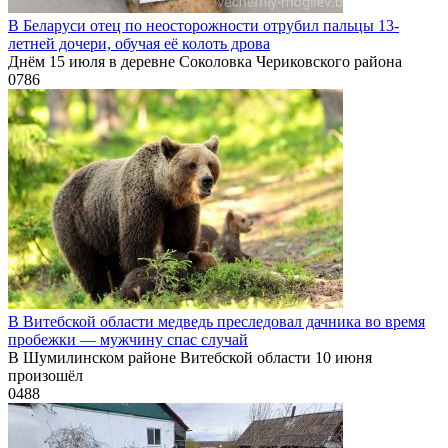
В Беларуси отец по неосторожности отрубил пальцы 13-
летней дочери, обучая её колоть дрова
Днём 15 июля в деревне Соколовка Чериковского района
0
786
В Витебской области медведь преследовал дачника во время
пробежки — мужчину спас случай
В Шумилинском районе Витебской области 10 июня
произошёл
0
488