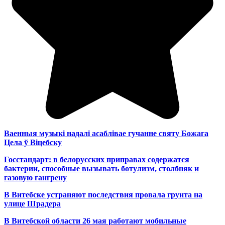
Ваенныя музыкі надалі асаблівае гучанне святу Божага
Цела ў Віцебску
Госстандарт: в белорусских приправах содержатся
бактерии, способные вызывать ботулизм, столбняк и
газовую гангрену
В Витебске устраняют последствия провала грунта на
улице Шрадера
В Витебской области 26 мая работают мобильные