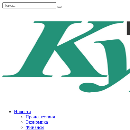
Перейти
Search
к
for:
содержанию
Новости
Происшествия
Экономика
Финансы