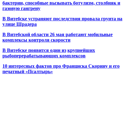
бактерии, способные вызывать ботулизм, столбняк и
газовую гангрену
В Витебске устраняют последствия провала грунта на
улице Шрадера
В Витебской области 26 мая работают мобильные
комплексы контроля скорости
В Витебске появится один из
крупнейших
рыбоперерабатывающих комплексов
10 интересных фактов про Франциска Скорину и его
печатный «Псалтырь»