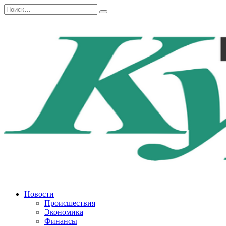
Перейти
Search
к
for:
содержанию
Новости
Происшествия
Экономика
Финансы