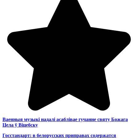
Ваенныя музыкі надалі асаблівае гучанне святу Божага
Цела ў Віцебску
Госстандарт: в белорусских приправах содержатся