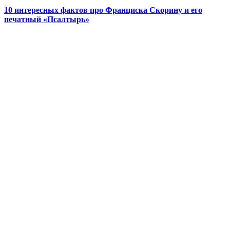
10 интересных фактов про Франциска Скорину и его
печатный «Псалтырь»