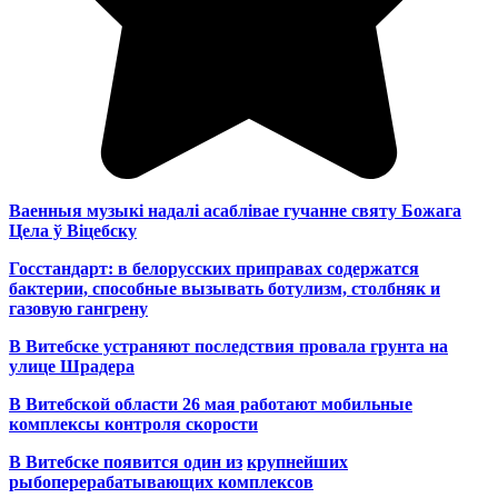
Ваенныя музыкі надалі асаблівае гучанне святу Божага
Цела ў Віцебску
Госстандарт: в белорусских приправах содержатся
бактерии, способные вызывать ботулизм, столбняк и
газовую гангрену
В Витебске устраняют последствия провала грунта на
улице Шрадера
В Витебской области 26 мая работают мобильные
комплексы контроля скорости
В Витебске появится один из
крупнейших
рыбоперерабатывающих комплексов