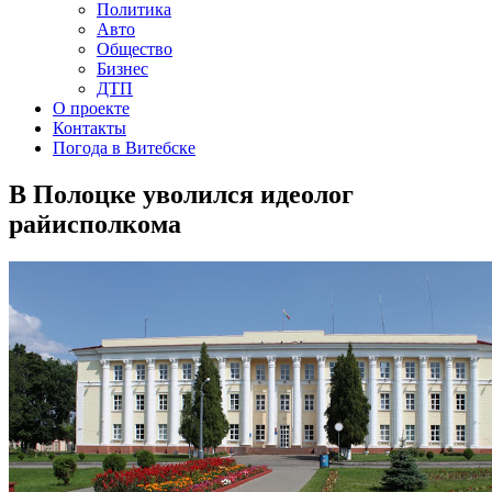
Политика
Авто
Общество
Бизнес
ДТП
О проекте
Контакты
Погода в Витебске
В Полоцке уволился идеолог
райисполкома