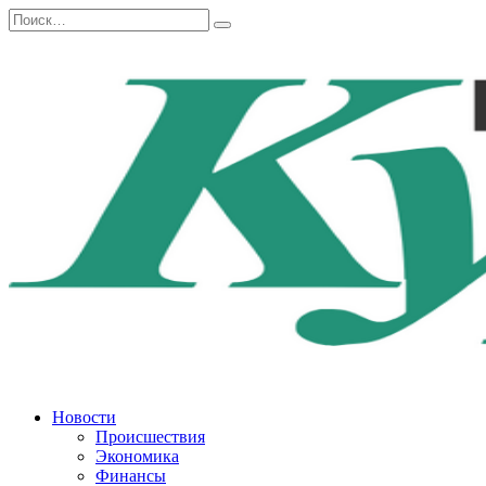
Перейти
Search
к
for:
содержанию
Новости
Происшествия
Экономика
Финансы