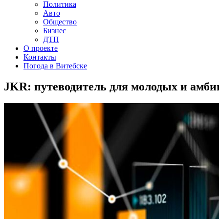
Политика
Авто
Общество
Бизнес
ДТП
О проекте
Контакты
Погода в Витебске
JKR: путеводитель для молодых и амб