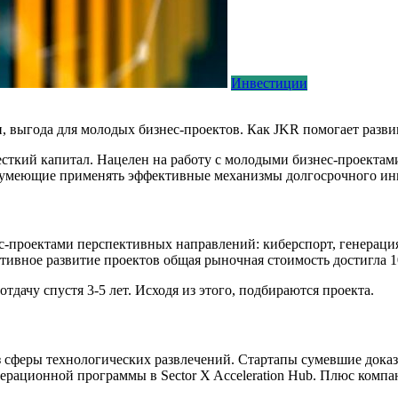
Инвестиции
 выгода для молодых бизнес-проектов. Как JKR помогает разви
ткий капитал. Нацелен на работу с молодыми бизнес-проектами
 умеющие применять эффективные механизмы долгосрочного ин
с-проектами перспективных направлений: киберспорт, генераци
ктивное развитие проектов общая рыночная стоимость достигла 1
дачу спустя 3-5 лет. Исходя из этого, подбираются проекта.
 сферы технологических развлечений. Стартапы сумевшие доказа
елерационной программы в Sector X Acceleration Hub. Плюс комп