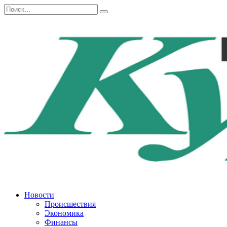
Перейти
Search
к
for:
содержанию
Новости
Происшествия
Экономика
Финансы