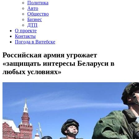
Политика
Авто
Общество
Бизнес
ДТП
О проекте
Контакты
Погода в Витебске
Российская армия угрожает
«защищать интересы Беларуси в
любых условиях»