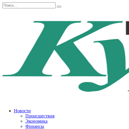
Перейти
Search
к
for:
содержанию
Новости
Происшествия
Экономика
Финансы