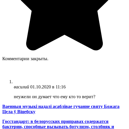
Комментарии закрыты.
василий
01.10.2020 в 11:16
неужели он думает что ему кто то верит?
Ваенныя музыкі надалі асаблівае гучанне святу Божага
Цела ў Віцебску
Госстандарт: в белорусских приправах содержатся
бактерии, способные вызывать ботулизм, столбняк и