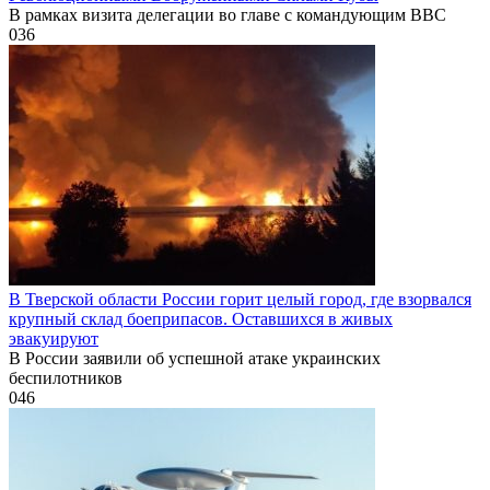
В рамках визита делегации во главе с командующим ВВС
0
36
В Тверской области России горит целый город, где взорвался
крупный склад боеприпасов. Оставшихся в живых
эвакуируют
В России заявили об успешной атаке украинских
беспилотников
0
46