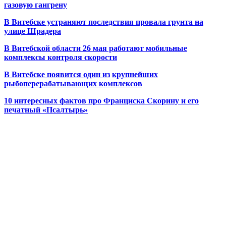
газовую гангрену
В Витебске устраняют последствия провала грунта на
улице Шрадера
В Витебской области 26 мая работают мобильные
комплексы контроля скорости
В Витебске появится один из
крупнейших
рыбоперерабатывающих комплексов
10 интересных фактов про Франциска Скорину и его
печатный «Псалтырь»