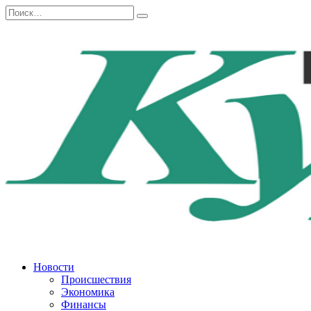
Перейти
Search
к
for:
содержанию
Новости
Происшествия
Экономика
Финансы