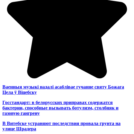
Ваенныя музыкі надалі асаблівае гучанне святу Божага
Цела ў Віцебску
Госстандарт: в белорусских приправах содержатся
бактерии, способные вызывать ботулизм, столбняк и
газовую гангрену
В Витебске устраняют последствия провала грунта на
улице Шрадера