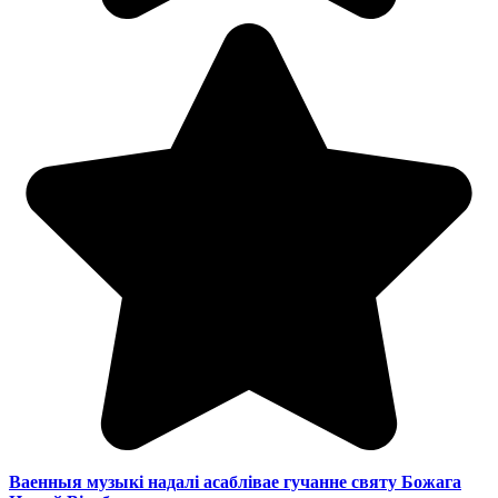
Ваенныя музыкі надалі асаблівае гучанне святу Божага