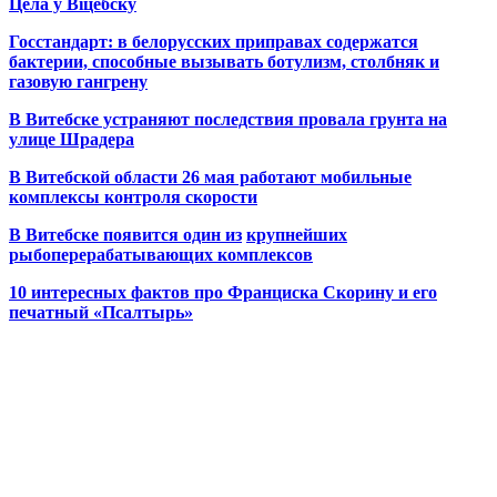
Цела ў Віцебску
Госстандарт: в белорусских приправах содержатся
бактерии, способные вызывать ботулизм, столбняк и
газовую гангрену
В Витебске устраняют последствия провала грунта на
улице Шрадера
В Витебской области 26 мая работают мобильные
комплексы контроля скорости
В Витебске появится один из
крупнейших
рыбоперерабатывающих комплексов
10 интересных фактов про Франциска Скорину и его
печатный «Псалтырь»