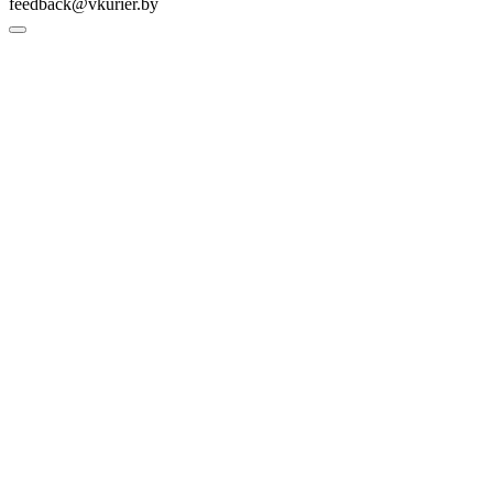
feedback@vkurier.by