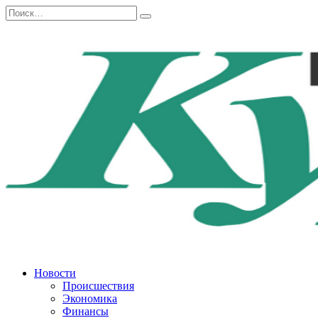
Перейти
Search
к
for:
содержанию
Новости
Происшествия
Экономика
Финансы