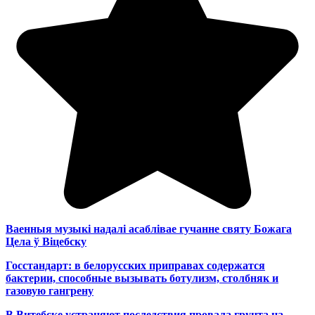
Ваенныя музыкі надалі асаблівае гучанне святу Божага
Цела ў Віцебску
Госстандарт: в белорусских приправах содержатся
бактерии, способные вызывать ботулизм, столбняк и
газовую гангрену
В Витебске устраняют последствия провала грунта на