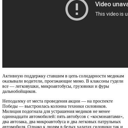
Активную поддержку ставшим в цепь солидарности медикам
оказывали водители, проезжающие мимо. В клаксоны гудели
все — легковушки, микроавтобусы, грузовики и фуры
дальнобойщиков.
Неподалеку от места проведения акции — на проспекте
Победы — выстроилась колонна техники силовиков.
Милиция подогнала для устрашения медиков не менее
одиннадцати автомобилей: пять автобусов с «космонавтами»,
два автозака, два микроавтобуса и два легковых патрульных
автомобиля. Однако к людям в белых халатах силовики так и