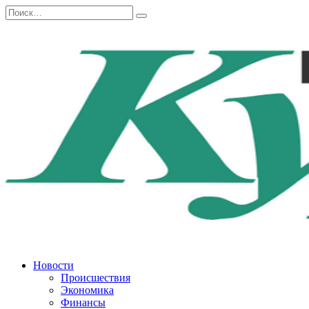
Перейти
Search
к
for:
содержанию
Новости
Происшествия
Экономика
Финансы