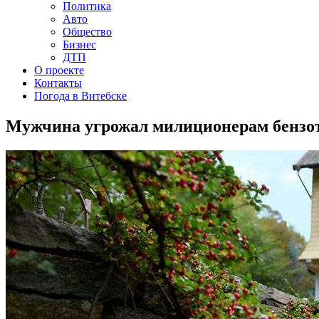
Политика
Авто
Общество
Бизнес
ДТП
О проекте
Контакты
Погода в Витебске
Мужчина угрожал милиционерам бензо