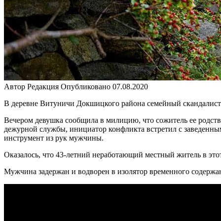
Автор
Редакция
Опубликовано
07.08.2020
В деревне Витуничи Докшицкого района семейный скандалист
Вечером девушка сообщила в милицию, что сожитель ее родств
дежурной службы, инициатор конфликта встретил с заведенны
инструмент из рук мужчины.
Оказалось, что 43-летний неработающий местный житель в это
Мужчина задержан и водворен в изолятор временного содержан