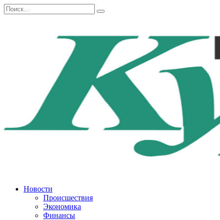
Перейти
Search
к
for:
содержанию
Новости
Происшествия
Экономика
Финансы