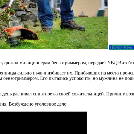
Происшест
 угрожал милиционерам бензотриммером, передает УВД Витебск
енницы сильно пьян и избивает их. Прибывших на место происш
м бензотриммером. Его пытались успокоить, но мужчина не поше
т день распивал спиртное со своей сожительницей. Причину возн
ия. Возбуждено уголовное дело.