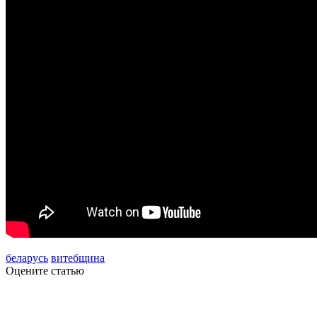
беларусь
витебщина
Оцените статью