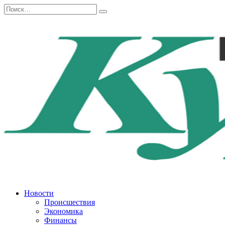
Перейти
Search
к
for:
содержанию
Новости
Происшествия
Экономика
Финансы