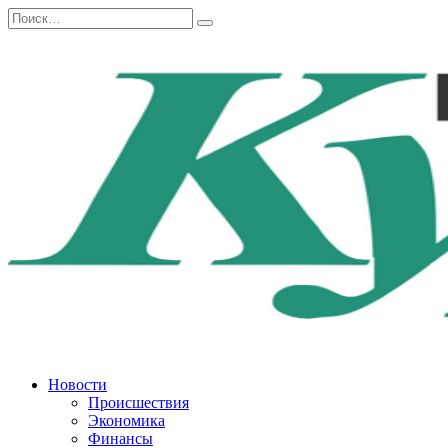
Перейти
Search
к
for:
содержанию
Новости
Происшествия
Экономика
Финансы