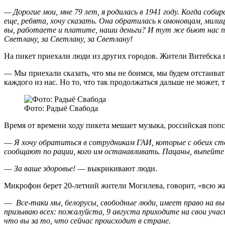
— Дорогие мои, мне 79 лет, я родилась в 1941 году. Когда соби
еще, ребята, хочу сказать. Она обратилась к омоновцам, мили
вы, работаете и платите, наши деньги? И тут же бьют нас по
Светлану, за Светлану, за Светлану!
На пикет приехали люди из других городов. Жители Витебска г
— Мы приехали сказать, что мы не боимся, мы будем отстаива
каждого из нас. Но то, что так продолжаться дальше не может, 
Фото: Радыё Свабода
Время от времени ходу пикета мешает музыка, российская попс
—
Я хочу обратиться в сотрудникам ГАИ, которые с обеих с
сообщают по рации, кого им останавливать. Пацаны, выпейте 
—
За ваше здоровье!
— выкрикивают люди.
Микрофон берет 20-летний жители Могилева, говорит, «всю жизн
—
Все-таки мы, белорусы, свободные люди, имеет право на в
призываю всех: пожалуйста, 9 августа приходите на свои учас
что вы за то, что сейчас происходит в стране.