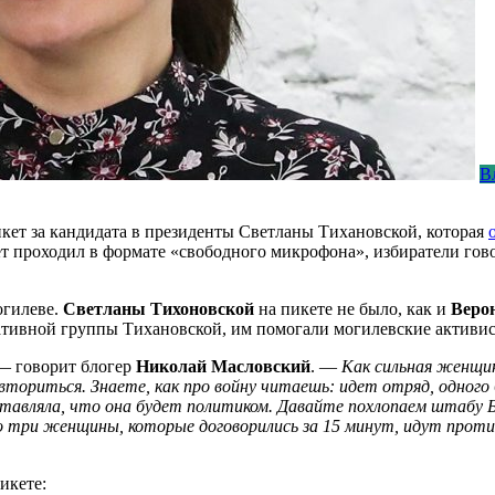
В
ет за кандидата в президенты Светланы Тихановской, которая
ет проходил в формате «свободного микрофона», избиратели гов
огилеве.
Светланы Тихоновской
на пикете не было, как и
Веро
ативной группы Тихановской, им помогали могилевские активи
— говорит блогер
Николай Масловский
. —
Как сильная женщин
овториться. Знаете, как про войну читаешь: идет отряд, одног
тавляла, что она будет политиком. Давайте похлопаем штабу Б
что три женщины, которые договорились за 15 минут, идут про
икете: