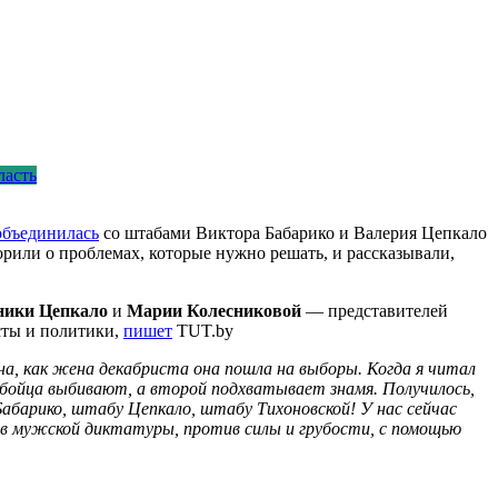
ласть
объединилась
со штабами Виктора Бабарико и Валерия Цепкало
орили о проблемах, которые нужно решать, и рассказывали,
ники Цепкало
и
Марии Колесниковой
— представителей
сты и политики,
пишет
TUT.by
а, как жена декабриста она пошла на выборы. Когда я читал
о бойца выбивают, а второй подхватывает знамя. Получилось,
абарико, штабу Цепкало, штабу Тихоновской! У нас сейчас
тив мужской диктатуры, против силы и грубости, с помощью