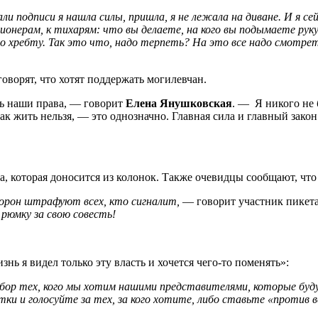
рали подписи я нашла силы, пришла, я не лежала на диване. И я с
ционерам, к тихарям: что вы делаете, на кого вы подымаете рук
 хребту. Так это что, надо терпеть? На это все надо смотрет
оворят, что хотят поддержать могилевчан.
ть наши права, — говорит
Елена Янушковская
. — Я никого не 
так жить нельзя, — это однозначно. Главная сила и главный закон
а, которая доносится из колонок. Также очевидцы сообщают, что
торон штрафуют всех, кто сигналит,
— говорит участник пикет
рюмку за свою совесть!
ь я видел только эту власть и хочется чего-то поменять»:
ыбор тех, кого мы хотим нашими представителями, которые буд
тки и голосуйте за тех, за кого хотите, либо ставьте «против 