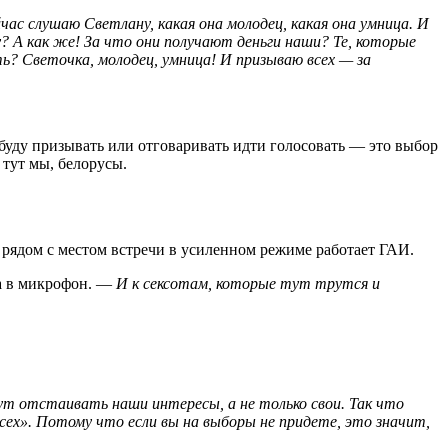
ейчас слушаю Светлану, какая она молодец, какая она умница. И
у? А как же! За что они получают деньги наши? Те, которые
ь? Светочка, молодец, умница! И призываю всех — за
буду призывать или отговаривать идти голосовать — это выбор
 тут мы, белорусы.
 рядом с местом встречи в усиленном режиме работает ГАИ.
а в микрофон. —
И к сексотам, которые тут трутся и
ут отстаивать наши интересы, а не только свои. Так что
всех». Потому что если вы на выборы не придете, это значит,