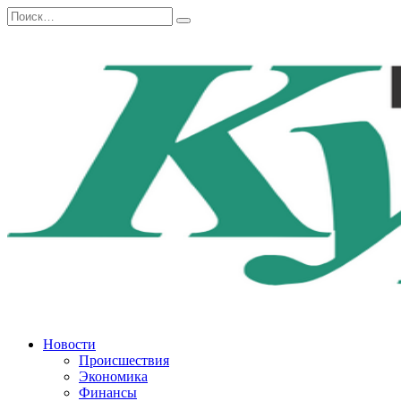
Перейти
Search
к
for:
содержанию
Новости
Происшествия
Экономика
Финансы