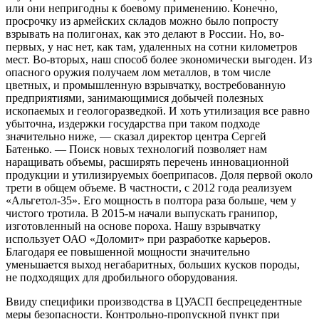
или они непригодны к боевому применению. Конечно,
просрочку из армейских складов можно было попросту
взрывать на полигонах, как это делают в России. Но, во-
первых, у нас нет, как там, удаленных на сотни километров
мест. Во-вторых, наш способ более экономически выгоден. Из
опасного оружия получаем лом металлов, в том числе
цветных, и промышленную взрывчатку, востребованную
предприятиями, занимающимися добычей полезных
ископаемых и геологоразведкой. И хоть утилизация все равно
убыточна, издержки государства при таком подходе
значительно ниже, — сказал директор центра Сергей
Батенько. — Поиск новых технологий позволяет нам
наращивать объемы, расширять перечень инновационной
продукции и утилизируемых боеприпасов. Доля первой около
трети в общем объеме. В частности, с 2012 года реализуем
«Альгетол-35». Его мощность в полтора раза больше, чем у
чистого тротила. В 2015-м начали выпускать гранипор,
изготовленный на основе пороха. Нашу взрывчатку
использует ОАО «Доломит» при разработке карьеров.
Благодаря ее повышенной мощности значительно
уменьшается выход негабаритных, больших кусков породы,
не подходящих для дробильного оборудования.
Ввиду специфики производства в ЦУАСП беспрецедентные
меры безопасности. Контрольно-пропускной пункт при