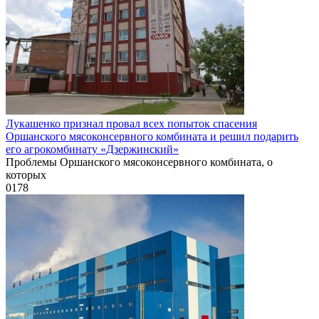
Лукашенко признал провал всех попыток спасения
Оршанского мясоконсервного комбината и решил подарить
его агрокомбинату «Дзержинский»
Проблемы Оршанского мясоконсервного комбината, о
которых
0
178