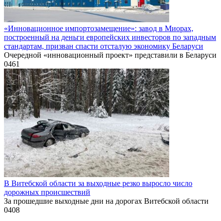
«Инновационное импортозамещение»: завод в Миорах,
построенный на деньги европейских инвесторов по западным
стандартам, призван спасти отсталую экономику Беларуси
Очередной «инновационный проект» представили в Беларуси
0
461
В Витебской области за выходные резко выросло число
дорожных происшествий
За прошедшие выходные дни на дорогах Витебской области
0
408