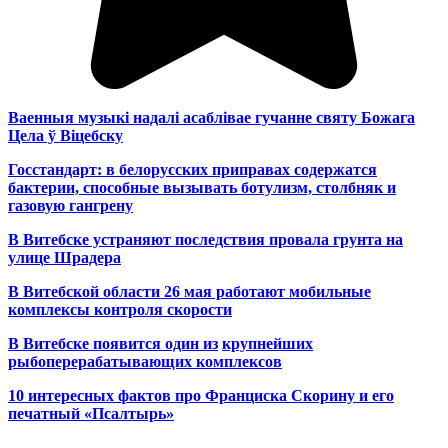
Ваенныя музыкі надалі асаблівае гучанне святу Божага
Цела ў Віцебску
Госстандарт: в белорусских приправах содержатся
бактерии, способные вызывать ботулизм, столбняк и
газовую гангрену
В Витебске устраняют последствия провала грунта на
улице Шрадера
В Витебской области 26 мая работают мобильные
комплексы контроля скорости
В Витебске появится один из
крупнейших
рыбоперерабатывающих комплексов
10 интересных фактов про Франциска Скорину и его
печатный «Псалтырь»