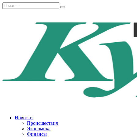
Перейти
Search
к
for:
содержанию
Новости
Происшествия
Экономика
Финансы