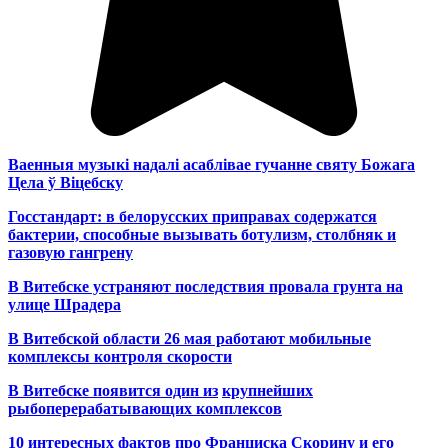
Ваенныя музыкі надалі асаблівае гучанне святу Божага
Цела ў Віцебску
Госстандарт: в белорусских приправах содержатся
бактерии, способные вызывать ботулизм, столбняк и
газовую гангрену
В Витебске устраняют последствия провала грунта на
улице Шрадера
В Витебской области 26 мая работают мобильные
комплексы контроля скорости
В Витебске появится один из
крупнейших
рыбоперерабатывающих комплексов
10 интересных фактов про Франциска Скорину и его