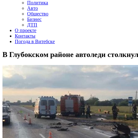
Политика
Авто
Общество
Бизнес
ДТП
О проекте
Контакты
Погода в Витебске
В Глубокском районе автоледи столкну