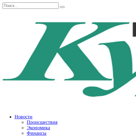
Перейти
Search
к
for:
содержанию
Новости
Происшествия
Экономика
Финансы