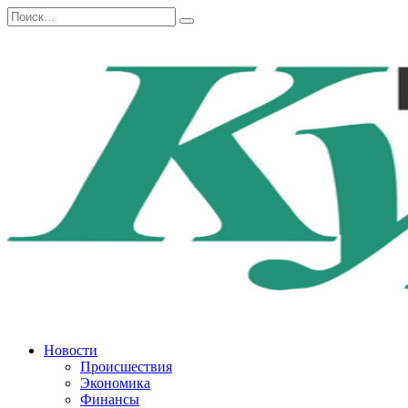
Перейти
Search
к
for:
содержанию
Новости
Происшествия
Экономика
Финансы