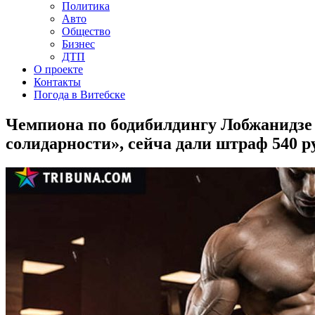
Политика
Авто
Общество
Бизнес
ДТП
О проекте
Контакты
Погода в Витебске
Чемпиона по бодибилдингу Лобжанидзе з
солидарности», сейча дали штраф 540 