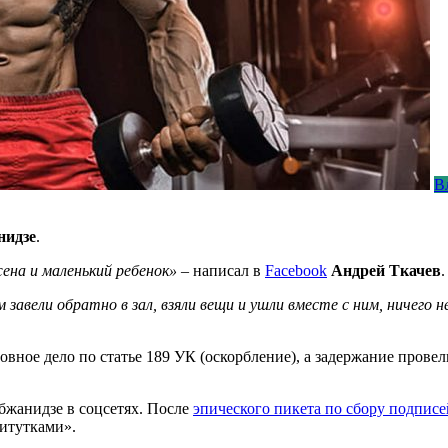
В
нидзе
.
ена и маленький ребенок»
– написал в
Facebook
Андрей Ткачев
 завели обратно в зал, взяли вещи и ушли вместе с ним, ничего н
вное дело по статье 189 УК (оскорбление), а задержание прове
бжанидзе в соцсетях. После
эпического пикета по сбору подпис
титутками».