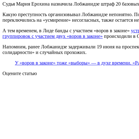
Судья Мария Ерохина назначила Лобжанидзе штраф 20 базовых 
Какую преступность организовывал Лобжанидзе непонятно. По
переключились на «усмирение» несогласных, также остается н
А тем временем, в Лиде банды с участием «воров в законе»
уст
группировок с участием двух «воров в законе»
происходили в 
Напомним, ранее Лобжанидзе задерживали 19 июня на проспек
солидарности» и случайных прохожих.
У «воров в законе» тоже «выборы» — в духе времени. «Р
Оцените статью