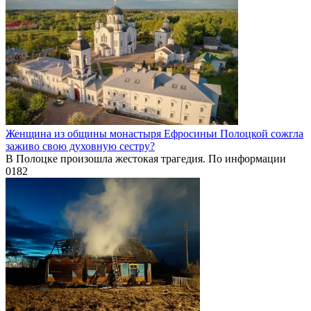
Женщина из общины монастыря Ефросиньи Полоцкой сожгла
заживо свою духовную сестру?
В Полоцке произошла жестокая трагедия. По информации
0
182