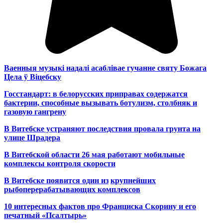
Ваенныя музыкі надалі асаблівае гучанне святу Божага
Цела ў Віцебску
Госстандарт: в белорусских приправах содержатся
бактерии, способные вызывать ботулизм, столбняк и
газовую гангрену
В Витебске устраняют последствия провала грунта на
улице Шрадера
В Витебской области 26 мая работают мобильные
комплексы контроля скорости
В Витебске появится один из
крупнейших
рыбоперерабатывающих комплексов
10 интересных фактов про Франциска Скорину и его
печатный «Псалтырь»