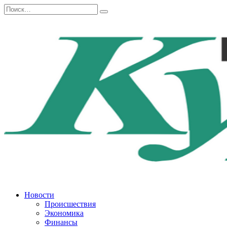
Перейти
Search
к
for:
содержанию
Новости
Происшествия
Экономика
Финансы