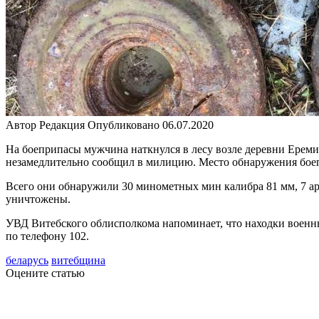
Автор
Редакция
Опубликовано
06.07.2020
На боеприпасы мужчина наткнулся в лесу возле деревни Еремин
незамедлительно сообщил в милицию. Место обнаружения боеп
Всего они обнаружили 30 минометных мин калибра 81 мм, 7 арт
уничтожены.
УВД Витебского облисполкома напоминает, что находки военны
по телефону 102.
беларусь
витебщина
Оцените статью