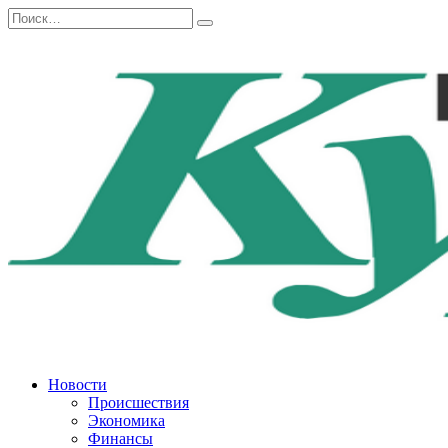
Перейти
Search
к
for:
содержанию
Новости
Происшествия
Экономика
Финансы