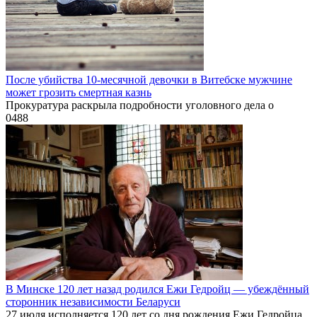
После убийства 10-месячной девочки в Витебске мужчине
может грозить смертная казнь
Прокуратура раскрыла подробности уголовного дела о
0
488
В Минске 120 лет назад родился Ежи Гедройц — убеждённый
сторонник независимости Беларуси
27 июля исполняется 120 лет со дня рождения Ежи Гедройца