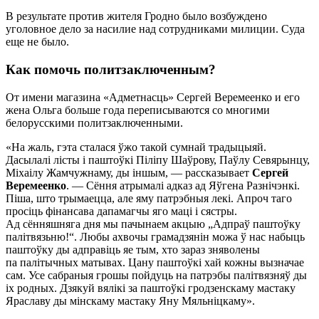
В результате против жителя Гродно было возбуждено
уголовное дело за насилие над сотрудниками милиции. Суда
еще не было.
Как помочь политзаключенным?
От имени магазина «Адметнасць» Сергей Веремеенко и его
жена Ольга больше года переписываются со многими
белорусскими политзаключенными.
«На жаль, гэта сталася ўжо такой сумнай традыцыяй.
Дасылалі лісты і паштоўкі Піліпу Шаўрову, Паўлу Севярынцу,
Міхаілу Жамчужнаму, ды іншым, — рассказывает
Сергей
Веремеенко
. — Сёння атрымалі адказ ад Яўгена Разнічэнкі.
Піша, што трымаецца, але яму патрэбныя лекі. Апроч таго
просіць фінансава дапамагчы яго маці і сястры.
Ад сённяшняга дня мы пачынаем акцыю „Адпраў паштоўку
палітвязьню!“. Любы ахвочы грамадзянін можа ў нас набыць
паштоўку ды адправіць яе тым, хто зараз зняволены
па палітычных матывах. Цану паштоўкі хай кожны вызначае
сам. Усе сабраныя грошы пойдуць на патрэбы палітвязняў ды
іх родных. Дзякуй вялікі за паштоўкі гродзенскаму мастаку
Яраславу ды мінскаму мастаку Яну Мяльніцкаму».