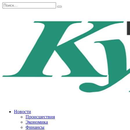
Перейти
Search
к
for:
содержанию
Новости
Происшествия
Экономика
Финансы