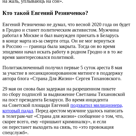
на жаль, уплываюць на сон».
Кто такой Евгений Резниченко?
Евгений Резниченко не думал, что весной 2020 года он будет
в Гродно и станет политическим активистом. Мужчина
работал в Москве и был вынужден приехать в Беларусь
в конце марта из-за смерти отца. Он не мог вернуться
в Россию — граница была закрыта. Тогда он во время
эпидемии начал искать работу в родном Гродно и в то же
время заинтересовался политикой.
Политзаключенный получил первые 5 суток ареста 8 мая
за участие в несанкционированном митинге в поддержку
автора блога «Страна Для Жизни» Сергея Тихановского.
29 мая он снова быи задержан на разрешенном пикете
по сбору подписей за выдвижение Светланы Тихановской
на пост президента Беларуси. Во время инцидента
на Советской площади Евгений
подхватил милиционера,
который падал
. Перед арестом мужчине удалось написать
в телеграм-чат «Страна для жизни» сообщение о том, что,
скорее всего, ему «пришьют криминалку», и если
он перестанет выходить на связь, то «это провокация
спецслужб».