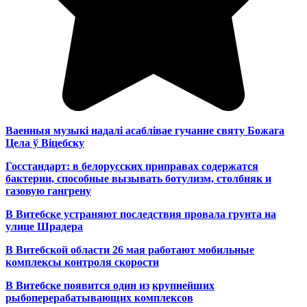
Ваенныя музыкі надалі асаблівае гучанне святу Божага
Цела ў Віцебску
Госстандарт: в белорусских приправах содержатся
бактерии, способные вызывать ботулизм, столбняк и
газовую гангрену
В Витебске устраняют последствия провала грунта на
улице Шрадера
В Витебской области 26 мая работают мобильные
комплексы контроля скорости
В Витебске появится один из
крупнейших
рыбоперерабатывающих комплексов