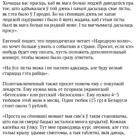
Хочацца вас прасіць, каб як мага больш людзей даведаліся пра
тое, што адбывалася ў той дзень і пачалі дасылаць свае лісты,
як гэта было ў Гародні. Бо на сённяшні дзень не хапае
людской падтрымкі і было б яшчэ жадана, каб гэтыя лісты
былі як мага больш на роднай мове. І па магчымасці дасылаць
прэсу».
Евгений пишет, что периодически читает «Народную волю»,
но хочет больше узнать о событиях в стране. Просит, если кто-
нибудь будет ему писать, пусть положить дополнительный
конверт, чтобы можно было сразу ответить.
«На ўсе лісты можа і не паспею адказаць, але буду вельмі
старацца гэта рабіць».
Политзаключенный также просит помочь ему с покупкой
лекарств. Ему нужна мазь от псориаза украинский
«Бетосалик» или русский «Белосалик». Ему нужно 4−5
тюбиков этой мази в месяц. Один тюбик (15 гр) в Беларуси
стоит около 5 рублей.
«Проста на сённяшні момант мая сям’я ў такім становішчы,
што пасля смерці бацькі засталося многа крэдытаў. Кожная
капейка на ўліку. Тут мне праводзяць курс лячэння, але гэта
толькі крыху здымае сімптомы, а тыя таблеткі, якія даюць,