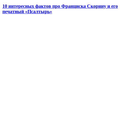
10 интересных фактов про Франциска Скорину и его
печатный «Псалтырь»