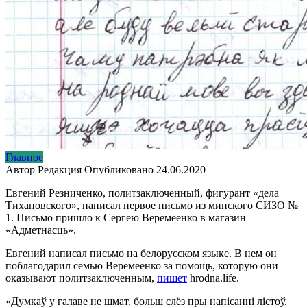
Главное
Автор
Редакция
Опубликовано
24.06.2020
Евгений Резниченко, политзаключенный, фигурант «дела
Тихановского», написал первое письмо из минского СИЗО №
1. Письмо пришло к Сергею Веремеенко в магазин
«Адметнасць».
Евгений написал письмо на белорусском языке. В нем он
поблагодарил семью Веремеенко за помощь, которую они
оказывают политзаключенным,
пишет
hrodna.life.
«Думкаў у галаве не шмат, больш слёз пры напісанні лістоў.