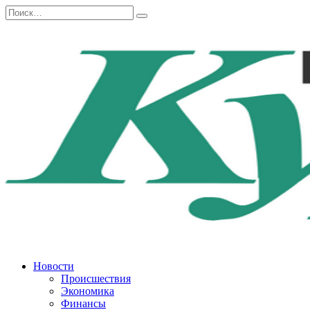
Перейти
Search
к
for:
содержанию
Новости
Происшествия
Экономика
Финансы