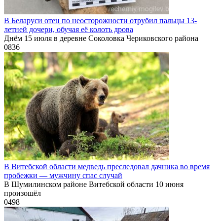
В Беларуси отец по неосторожности отрубил пальцы 13-
летней дочери, обучая её колоть дрова
Днём 15 июля в деревне Соколовка Чериковского района
0
836
В Витебской области медведь преследовал дачника во время
пробежки — мужчину спас случай
В Шумилинском районе Витебской области 10 июня
произошёл
0
498