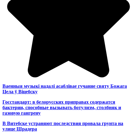
Ваенныя музыкі надалі асаблівае гучанне святу Божага
Цела ў Віцебску
Госстандарт: в белорусских приправах содержатся
бактерии, способные вызывать ботулизм, столбняк и
газовую гангрену
В Витебске устраняют последствия провала грунта на
улице Шрадера