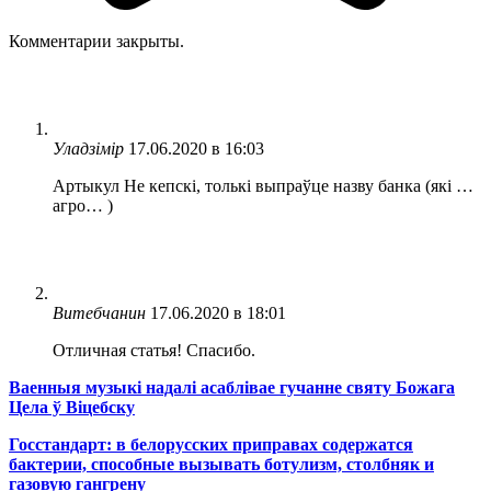
Комментарии закрыты.
Уладзімір
17.06.2020 в 16:03
Артыкул Не кепскі, толькі выпраўце назву банка (які …
агро… )
Витебчанин
17.06.2020 в 18:01
Отличная статья! Спасибо.
Ваенныя музыкі надалі асаблівае гучанне святу Божага
Цела ў Віцебску
Госстандарт: в белорусских приправах содержатся
бактерии, способные вызывать ботулизм, столбняк и
газовую гангрену