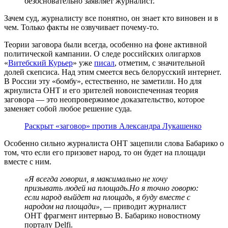
безосновательно заявляет журналист.
Зачем суд, журналисту все понятно, он знает кто виновен и в
чем. Только факты не озвучивает почему-то.
Теории заговора были всегда, особенно на фоне активной
политической кампании. О следе российских олигархов
«
Витебский Курьер
» уже
писал
, отметим, с значительной
долей скепсиса. Над этим смеется весь белорусский интернет.
В России эту «бомбу», естественно, не заметили. Но для
жрнулиста ОНТ и его зрителей новоиспеченная теория
заговора — это неопровержимое доказательство, которое
заменяет собой любое решение суда.
Раскрыт «заговор» против Александра Лукашенко
Особенно сильно журналиста ОНТ зацепили слова Бабарико о
том, что если его призовет народ, то он будет на площади
вместе с ним.
«Я всегда говорил, я максимально не хочу
призывать людей на площадь.Но я точно говорю:
если народ выйдет на площадь, я буду вместе с
народом на площади», —
приводит журналист
ОНТ фрагмент интервью В. Бабарико новостному
порталу Delfi.