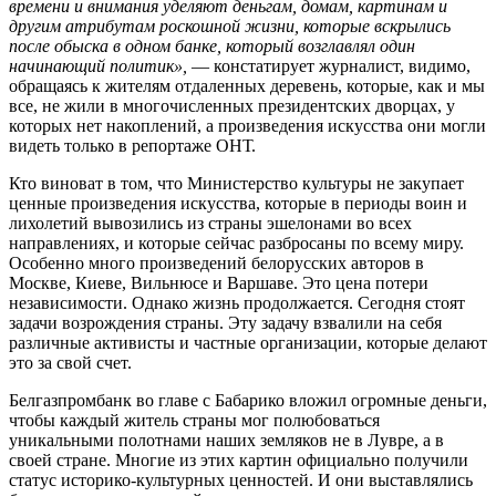
времени и внимания уделяют деньгам, домам, картинам и
другим атрибутам роскошной жизни, которые вскрылись
после обыска в одном банке, который возглавлял один
начинающий политик»,
— констатирует журналист, видимо,
обращаясь к жителям отдаленных деревень, которые, как и мы
все, не жили в многочисленных президентских дворцах, у
которых нет накоплений, а произведения искусства они могли
видеть только в репортаже ОНТ.
Кто виноват в том, что Министерство культуры не закупает
ценные произведения искусства, которые в периоды воин и
лихолетий вывозились из страны эшелонами во всех
направлениях, и которые сейчас разбросаны по всему миру.
Особенно много произведений белорусских авторов в
Москве, Киеве, Вильнюсе и Варшаве. Это цена потери
независимости. Однако жизнь продолжается. Сегодня стоят
задачи возрождения страны. Эту задачу взвалили на себя
различные активисты и частные организации, которые делают
это за свой счет.
Белгазпромбанк во главе с Бабарико вложил огромные деньги,
чтобы каждый житель страны мог полюбоваться
уникальными полотнами наших земляков не в Лувре, а в
своей стране. Многие из этих картин официально получили
статус историко-культурных ценностей. И они выставлялись