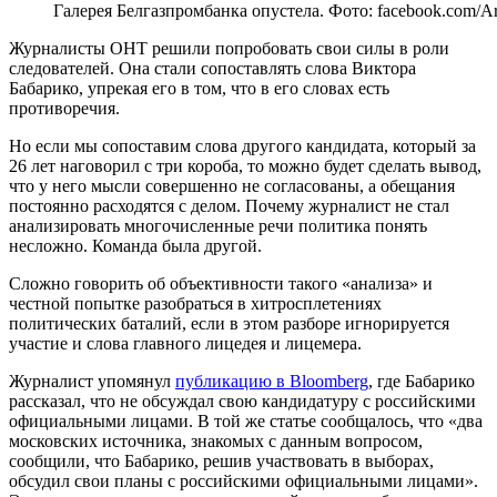
Галерея Белгазпромбанка опустела. Фото: facebook.com/Ar
Журналисты ОНТ решили попробовать свои силы в роли
следователей. Она стали сопоставлять слова Виктора
Бабарико, упрекая его в том, что в его словах есть
противоречия.
Но если мы сопоставим слова другого кандидата, который за
26 лет наговорил с три короба, то можно будет сделать вывод,
что у него мысли совершенно не согласованы, а обещания
постоянно расходятся с делом. Почему журналист не стал
анализировать многочисленные речи политика понять
несложно. Команда была другой.
Сложно говорить об объективности такого «анализа» и
честной попытке разобраться в хитросплетениях
политических баталий, если в этом разборе игнорируется
участие и слова главного лицедея и лицемера.
Журналист упомянул
публикацию в Bloomberg
, где Бабарико
рассказал, что не обсуждал свою кандидатуру с российскими
официальными лицами. В той же статье сообщалось, что «два
московских источника, знакомых с данным вопросом,
сообщили, что Бабарико, решив участвовать в выборах,
обсудил свои планы с российскими официальными лицами».