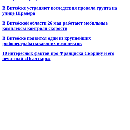
В Витебске устраняют последствия провала грунта на
улице Шрадера
В Витебской области 26 мая работают мобильные
комплексы контроля скорости
В Витебске появится один из
крупнейших
рыбоперерабатывающих комплексов
10 интересных фактов про Франциска Скорину и его
печатный «Псалтырь»