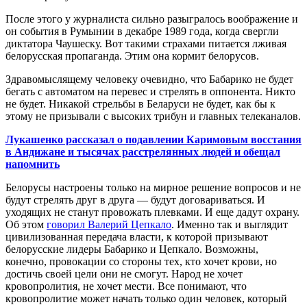
После этого у журналиста сильно разыгралось воображение и
он события в Румынии в декабре 1989 года, когда свергли
диктатора Чаушеску. Вот такими страхами питается лживая
белорусская пропаганда. Этим она кормит белорусов.
Здравомыслящему человеку очевидно, что Бабарико не будет
бегать с автоматом на перевес и стрелять в оппонента. Никто
не будет. Никакой стрельбы в Беларуси не будет, как бы к
этому не призывали с высоких трибун и главных телеканалов.
Лукашенко рассказал о подавлении Каримовым восстания
в Андижане и тысячах расстрелянных людей и обещал
напомнить
Белорусы настроены только на мирное решение вопросов и не
будут стрелять друг в друга — будут договариваться. И
уходящих не станут провожать плевками. И еще дадут охрану.
Об этом
говорил Валерий Цепкало
. Именно так и выглядит
цивилизованная передача власти, к которой призывают
белорусские лидеры Бабарико и Цепкало. Возможны,
конечно, провокации со стороны тех, кто хочет крови, но
достичь своей цели они не смогут. Народ не хочет
кровопролития, не хочет мести. Все понимают, что
кровопролитие может начать только один человек, который