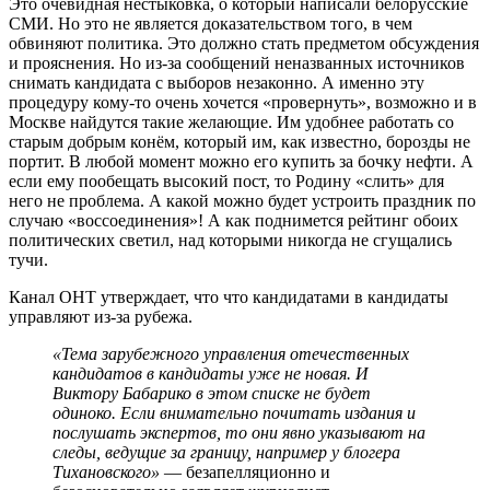
Это очевидная нестыковка, о который написали белорусские
СМИ. Но это не является доказательством того, в чем
обвиняют политика. Это должно стать предметом обсуждения
и прояснения. Но из-за сообщений неназванных источников
снимать кандидата с выборов незаконно. А именно эту
процедуру кому-то очень хочется «провернуть», возможно и в
Москве найдутся такие желающие. Им удобнее работать со
старым добрым конём, который им, как известно, борозды не
портит. В любой момент можно его купить за бочку нефти. А
если ему пообещать высокий пост, то Родину «слить» для
него не проблема. А какой можно будет устроить праздник по
случаю «воссоединения»! А как поднимется рейтинг обоих
политических светил, над которыми никогда не сгущались
тучи.
Канал ОНТ утверждает, что что кандидатами в кандидаты
управляют из-за рубежа.
«Тема зарубежного управления отечественных
кандидатов в кандидаты уже не новая. И
Виктору Бабарико в этом списке не будет
одиноко. Если внимательно почитать издания и
послушать экспертов, то они явно указывают на
следы, ведущие за границу, например у блогера
Тихановского»
— безапелляционно и