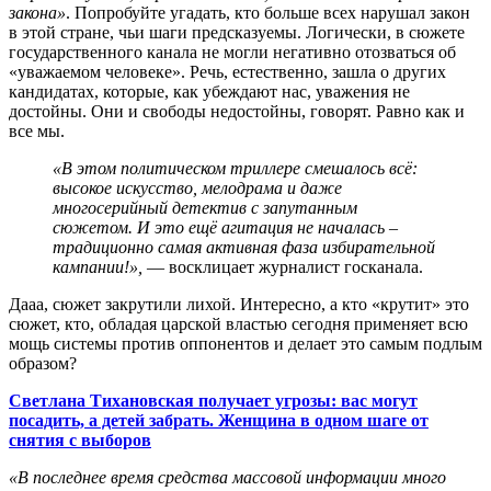
закона»
. Попробуйте угадать, кто больше всех нарушал закон
в этой стране, чьи шаги предсказуемы. Логически, в сюжете
государственного канала не могли негативно отозваться об
«уважаемом человеке». Речь, естественно, зашла о других
кандидатах, которые, как убеждают нас, уважения не
достойны. Они и свободы недостойны, говорят. Равно как и
все мы.
«В этом политическом триллере смешалось всё:
высокое искусство, мелодрама и даже
многосерийный детектив с запутанным
сюжетом. И это ещё агитация не началась –
традиционно самая активная фаза избирательной
кампании!»,
— восклицает журналист госканала.
Дааа, сюжет закрутили лихой. Интересно, а кто «крутит» это
сюжет, кто, обладая царской властью сегодня применяет всю
мощь системы против оппонентов и делает это самым подлым
образом?
Светлана Тихановская получает угрозы: вас могут
посадить, а детей забрать. Женщина в одном шаге от
снятия с выборов
«В последнее время средства массовой информации много