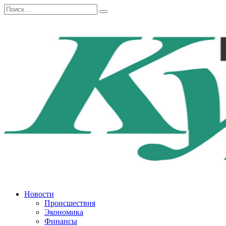
Перейти
Search
к
for:
содержанию
Новости
Происшествия
Экономика
Финансы