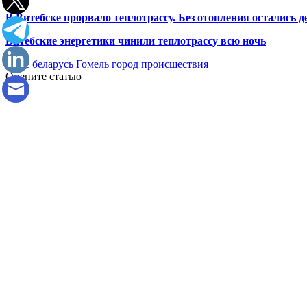
В Витебске прорвало теплотрассу. Без отопления остались 
Витебские энергетики чинили теплотрассу всю ночь
home
беларусь
Гомель
город
происшествия
Оцените статью