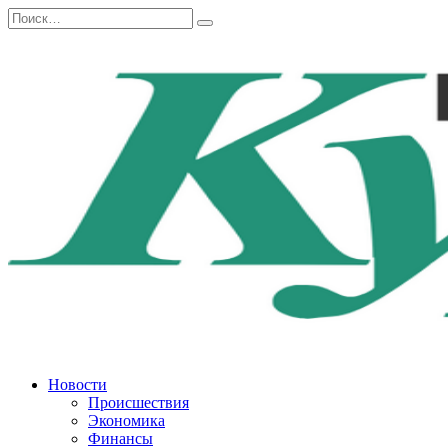
Перейти
Search
к
for:
содержанию
Новости
Происшествия
Экономика
Финансы