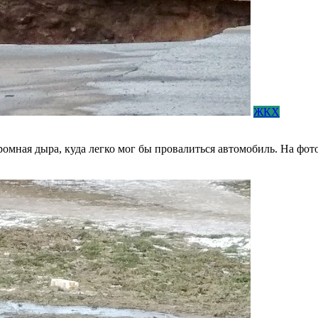
ЖКХ
громная дыра, куда легко мог бы провалиться автомобиль. На фото