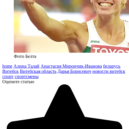
Фото Белта
home
Алина Талай
Анастасия Мирончик-Иванова
беларусь
Витебск
Витебская область
Дарья Борисевич
новости витебск
спорт
спортсмены
Оцените статью