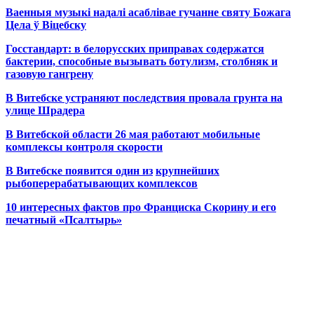
Ваенныя музыкі надалі асаблівае гучанне святу Божага
Цела ў Віцебску
Госстандарт: в белорусских приправах содержатся
бактерии, способные вызывать ботулизм, столбняк и
газовую гангрену
В Витебске устраняют последствия провала грунта на
улице Шрадера
В Витебской области 26 мая работают мобильные
комплексы контроля скорости
В Витебске появится один из
крупнейших
рыбоперерабатывающих комплексов
10 интересных фактов про Франциска Скорину и его
печатный «Псалтырь»