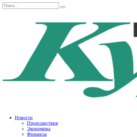
Перейти
Search
к
for:
содержанию
Новости
Происшествия
Экономика
Финансы