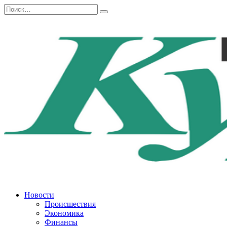
Перейти
Search
к
for:
содержанию
Новости
Происшествия
Экономика
Финансы