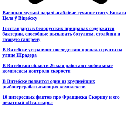
Ваенныя музыкі надалі асаблівае гучанне святу Божага
Цела ў Віцебску
Госстандарт: в белорусских приправах содержатся
бактерии, способные вызывать ботулизм, столбняк и
газовую гангрену
В Витебске устраняют последствия провала грунта на
улице Шрадера
В Витебской области 26 мая работают мобильные
комплексы контроля скорости
В Витебске появится один из
крупнейших
рыбоперерабатывающих комплексов
10 интересных фактов про Франциска Скорину и его
печатный «Псалтырь»