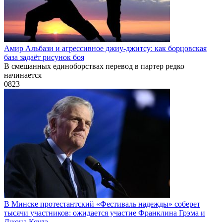
Амир Альбази и агрессивное джиу-джитсу: как борцовская
база задаёт рисунок боя
В смешанных единоборствах перевод в партер редко
начинается
0
823
В Минске протестантский «Фестиваль надежды» соберет
тысячи участников: ожидается участие Франклина Грэма и
Джона Коула