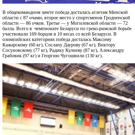
В общекомандном зачете победа досталась атлетам Минской
области с 87 очами, второе место у спортсменов Гродненской
области — 86 очков. Третье — у Могилевской области — 72
балла. Всего в
чемпионате Беларуси по греко-римской борьбе
участвовали 169 борцов в 10 весах со всей Беларуси. В
олимпийских категориях победа досталась Максиму
Кажарскому (60 кг), Сослану Даурову (67 кг), Виктору
Сосуновскому (77 кг), Радику Кулиеву (87 кг), Александру
Грабовик (97 кг) и Георгию Чугошвили (130 кг).