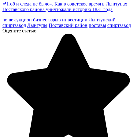
«Чтоб и следа не было». Как в советское время в Лынтупах
Поставского района уничтожали историю 1831 года
home
аукцион
бизнес
взрыв
инвестиции
Лынтупский
спиртзавод
Лынтупы
Поставский район
поставы
спиртзавод
Оцените статью