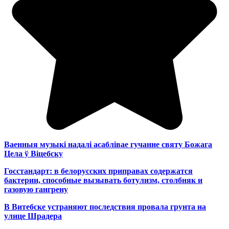
Ваенныя музыкі надалі асаблівае гучанне святу Божага
Цела ў Віцебску
Госстандарт: в белорусских приправах содержатся
бактерии, способные вызывать ботулизм, столбняк и
газовую гангрену
В Витебске устраняют последствия провала грунта на
улице Шрадера