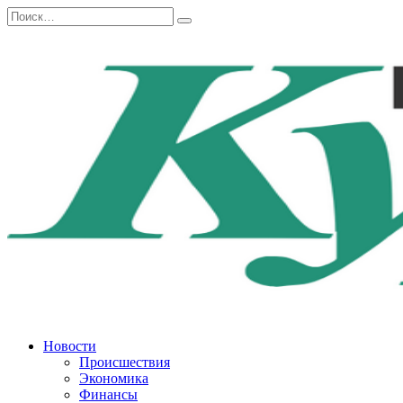
Перейти
Search
к
for:
содержанию
Новости
Происшествия
Экономика
Финансы