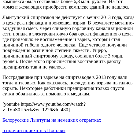
комплекса была составляла более 6,8 млн. рублей. На тот
момент желающих приобрести комплекс зданий не нашлось.
Лынтупский спиртазвод не действует с вечны 2013 года, когда
в цехе ректификации произошел взрыв. В результате метанно-
воздушная смесь через сливную горловину канализационной
сети попала в электрощитовую брагоректификацонного цеха,
где произошло ее воспламенение и взрыв, который стал
причиной гибели одного человека. Еще четверо получили
повреждения различной степени тяжести. Ущерб,
причиненный спиртовому заводу, составил более 3 млрд.
рублей. После этого происшествия восстановить работу
предприятия так и не удалось.
Пострадавшие при взрыве на спиртзаводе в 2013 году дали
тогда интервью. Как оказалось, последствия взрыва пытались
скрыть. Некоторые работники предприятия только спустя
сутки обратились за помощью к медикам.
[youtube https://www.youtube.com/watch?
v=IVuS0IJ5zrk&w=1226&h=480]
Белорусские Лынтупы на немецких открытках
5 причин приехать в Поставы