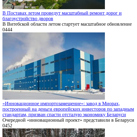
В Поставах летом проведут масштабный ремонт дорог и
благоустройство дворов
В Витебской области летом стартует масштабное обновление
0
444
«Инновационное импортозамещение»: завод в Миорах,
построенный на деньги европейских инвесторов по западным
стандартам, призван спасти отсталую экономику Беларуси
Очередной «инновационный проект» представили в Беларуси
0
452