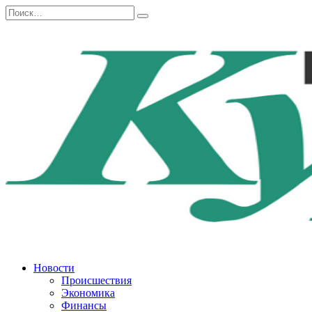
Перейти
Search
к
for:
содержанию
Новости
Происшествия
Экономика
Финансы