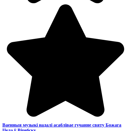
Ваенныя музыкі надалі асаблівае гучанне святу Божага
Цела ў Віцебску