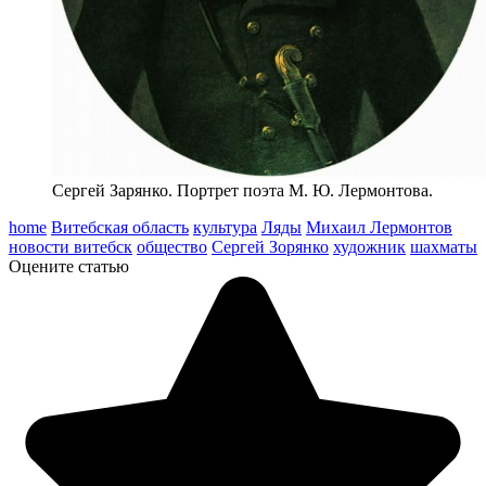
Сергей Зарянко. Портрет поэта М. Ю. Лермонтова.
home
Витебская область
культура
Ляды
Михаил Лермонтов
новости витебск
общество
Сергей Зорянко
художник
шахматы
Оцените статью