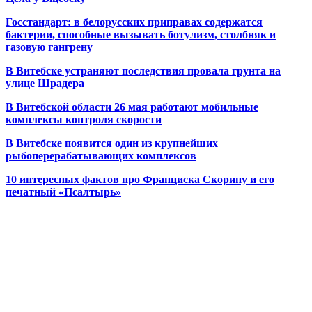
Госстандарт: в белорусских приправах содержатся
бактерии, способные вызывать ботулизм, столбняк и
газовую гангрену
В Витебске устраняют последствия провала грунта на
улице Шрадера
В Витебской области 26 мая работают мобильные
комплексы контроля скорости
В Витебске появится один из
крупнейших
рыбоперерабатывающих комплексов
10 интересных фактов про Франциска Скорину и его
печатный «Псалтырь»