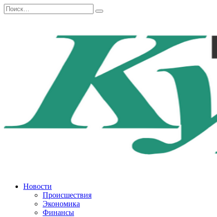
Перейти
Search
к
for:
содержанию
Новости
Происшествия
Экономика
Финансы