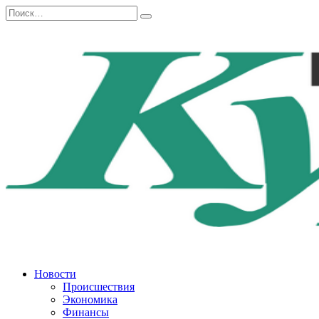
Перейти
Search
к
for:
содержанию
Новости
Происшествия
Экономика
Финансы