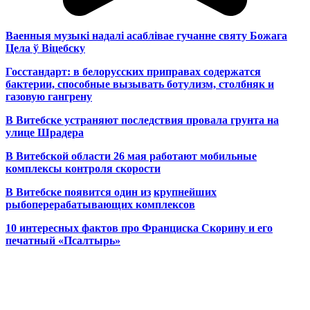
Ваенныя музыкі надалі асаблівае гучанне святу Божага
Цела ў Віцебску
Госстандарт: в белорусских приправах содержатся
бактерии, способные вызывать ботулизм, столбняк и
газовую гангрену
В Витебске устраняют последствия провала грунта на
улице Шрадера
В Витебской области 26 мая работают мобильные
комплексы контроля скорости
В Витебске появится один из
крупнейших
рыбоперерабатывающих комплексов
10 интересных фактов про Франциска Скорину и его
печатный «Псалтырь»