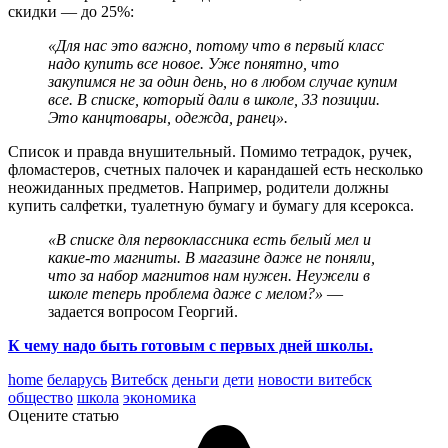
скидки — до 25%:
«Для нас это важно, потому что в первый класс
надо купить все новое. Уже понятно, что
закупимся не за один день, но в любом случае купим
все. В списке, который дали в школе, 33 позиции.
Это канцтовары, одежда, ранец».
Список и правда внушительный. Помимо тетрадок, ручек,
фломастеров, счетных палочек и карандашей есть несколько
неожиданных предметов. Например, родители должны
купить салфетки, туалетную бумагу и бумагу для ксерокса.
«В списке для первоклассника есть белый мел и
какие-то магниты. В магазине даже не поняли,
что за набор магнитов нам нужен. Неужели в
школе теперь проблема даже с мелом?»
—
задается вопросом Георгий.
К чему надо быть готовым с первых дней школы.
home
беларусь
Витебск
деньги
дети
новости витебск
общество
школа
экономика
Оцените статью