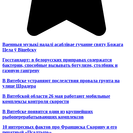
Ваенныя музыкі надалі асаблівае гучанне святу Божага
Цела ў Віцебску
Госстандарт: в белорусских приправах содержатся
бактерии, способные вызывать ботулизм, столбняк и
газовую гангрену
В Витебске устраняют последствия провала грунта на
улице Шрадера
В Витебской области 26 мая работают мобильные
комплексы контроля скорости
В Витебске появится один из
крупнейших
рыбоперерабатывающих комплексов
10 интересных фактов про Франциска Скорину и его
печатный «Псалтырь»