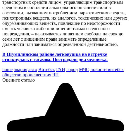
транспортных средств лицом, управляющим транспортным
средством в состоянии алкогольного опьянения или в
состоянии, вызванном потреблением наркотических средств,
психотропных веществ, их аналогов, токсических или других
одурманивающих веществ, повлекшее по неосторожности
смерть человека либо причинение тяжкого телесного
повреждения, – наказывается лишением свободы на срок до
семи лет с лишением права занимать определенные
должности или заниматься определенной деятельностью.
В Шумилинском районе легковушка на встречке
столкнулась с тягачом. Пострадало два человека.
home
авария
авто
Витебск
ГАИ
город
МЧС
новости витебск
общество
происшествия
ЧП
Оцените статью