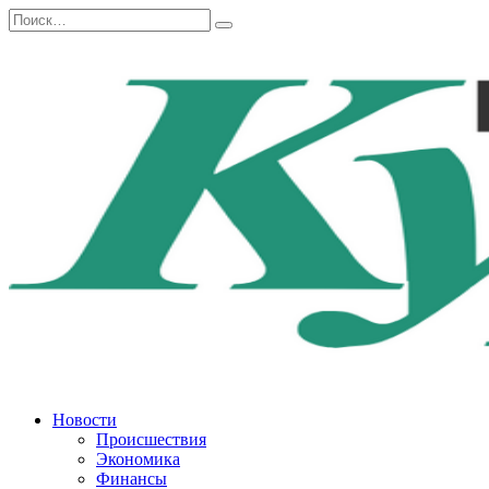
Перейти
Search
к
for:
содержанию
Новости
Происшествия
Экономика
Финансы