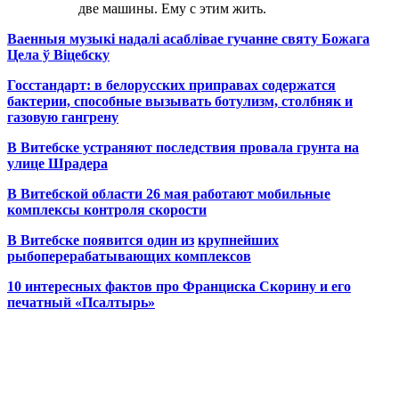
две машины. Ему с этим жить.
Ваенныя музыкі надалі асаблівае гучанне святу Божага
Цела ў Віцебску
Госстандарт: в белорусских приправах содержатся
бактерии, способные вызывать ботулизм, столбняк и
газовую гангрену
В Витебске устраняют последствия провала грунта на
улице Шрадера
В Витебской области 26 мая работают мобильные
комплексы контроля скорости
В Витебске появится один из
крупнейших
рыбоперерабатывающих комплексов
10 интересных фактов про Франциска Скорину и его
печатный «Псалтырь»