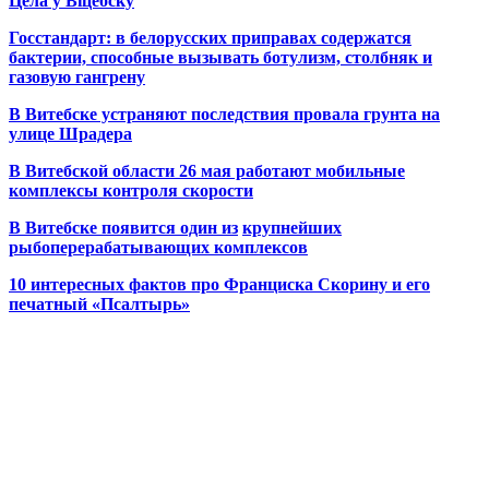
Цела ў Віцебску
Госстандарт: в белорусских приправах содержатся
бактерии, способные вызывать ботулизм, столбняк и
газовую гангрену
В Витебске устраняют последствия провала грунта на
улице Шрадера
В Витебской области 26 мая работают мобильные
комплексы контроля скорости
В Витебске появится один из
крупнейших
рыбоперерабатывающих комплексов
10 интересных фактов про Франциска Скорину и его
печатный «Псалтырь»