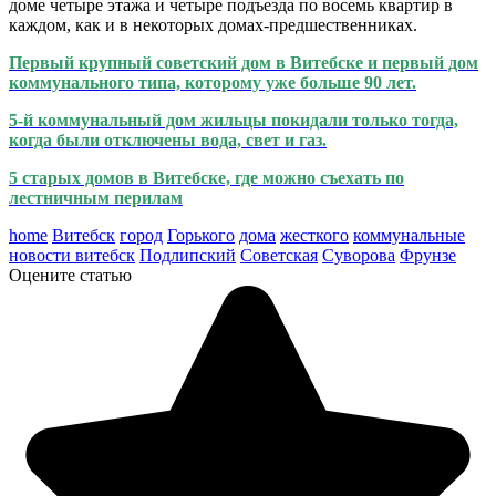
доме четыре этажа и четыре подъезда по восемь квартир в
каждом, как и в некоторых домах-предшественниках.
Первый крупный советский дом в Витебске и первый дом
коммунального типа, которому уже больше 90 лет.
5-й коммунальный дом жильцы покидали только тогда,
когда были отключены вода, свет и газ.
5 старых домов в Витебске, где можно съехать по
лестничным перилам
home
Витебск
город
Горького
дома
жесткого
коммунальные
новости витебск
Подлипский
Советская
Суворова
Фрунзе
Оцените статью