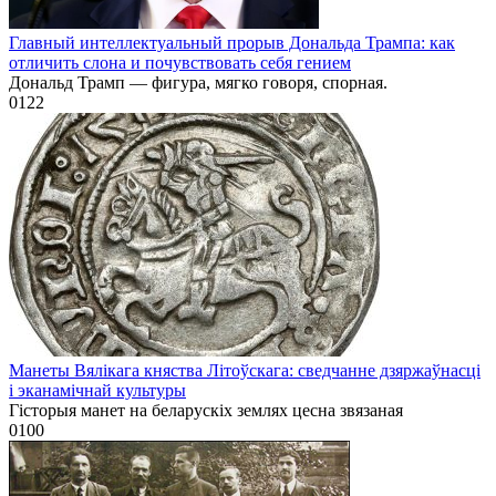
Главный интеллектуальный прорыв Дональда Трампа: как
отличить слона и почувствовать себя гением
Дональд Трамп — фигура, мягко говоря, спорная.
0
122
Манеты Вялікага княства Літоўскага: сведчанне дзяржаўнасці
і эканамічнай культуры
Гісторыя манет на беларускіх землях цесна звязаная
0
100