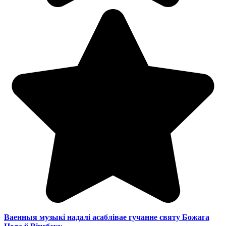
Ваенныя музыкі надалі асаблівае гучанне святу Божага