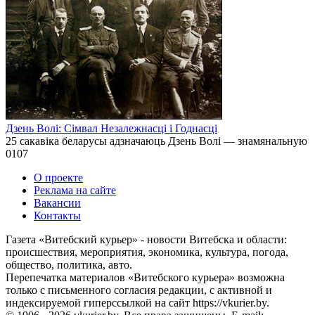
Дзень Волі: Сімвал Незалежнасці і Годнасці
25 сакавіка беларусы адзначаюць Дзень Волі — знамянальную
0
107
О проекте
Реклама на сайте
Вакансии
Контакты
Газета «Витебский курьер» - новости Витебска и области:
происшествия, мероприятия, экономика, культура, погода,
общество, политика, авто.
Перепечатка материалов «Витебского курьера» возможна
только с письменного согласия редакции, с активной и
индексируемой гиперссылкой на сайт https://vkurier.by.