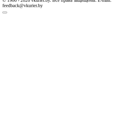
© 1906 - 2026 vkurier.by. Все права защищены. E-mail:
feedback@vkurier.by