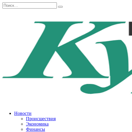
Перейти
Search
к
for:
содержанию
Новости
Происшествия
Экономика
Финансы