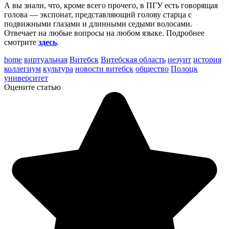
А вы знали, что, кроме всего прочего, в ПГУ есть говорящая
голова — экспонат, представляющий голову старца с
подвижными глазами и длинными седыми волосами.
Отвечает на любые вопросы на любом языке. Подробнее
смотрите
здесь
.
home
виртуальная
Витебск
Витебская область
иезуит
история
коллегиум
культура
новости витебск
общество
Полоцк
университет
Оцените статью