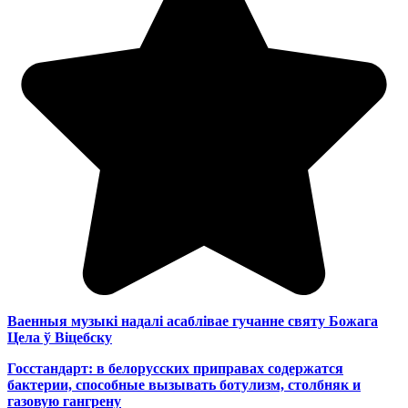
Ваенныя музыкі надалі асаблівае гучанне святу Божага
Цела ў Віцебску
Госстандарт: в белорусских приправах содержатся
бактерии, способные вызывать ботулизм, столбняк и
газовую гангрену