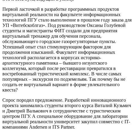
Первой ласточкой в разработке программных продуктов
виртуальной реальности на факультете информационных
технологий ПГУ стало выполнение в прошлом году заказа для
УП «Витебскоблгаз». Под руководством Оксаны Голубевой
студенты и магистранты ФИТ создали для предприятия
виртуальный тренажер для обучения персонала,
обслуживающего городские газорегуляторные пункты.
Успешный опыт стал стимулирующим фактором для
продолжения изысканий. Факультет информационных
технологий располагается в корпусах историко-
архитектурного памятника – бывшего иезуитского
коллегиума, который после реставрации превратился в
востребованный туристический комплекс. В числе самых
популярных – экскурсия по подземельям. Так почему бы не
создать ее виртуальный вариант в форме увлекательного
квеста?
Спрос породил предложение. Разработкой инновационного
проекта занимались студенты второго курса Виталий Кузьмич
и Дмитрий Валькович в сотрудничестве с туристическим
центром ПГУ. А специальное оборудование для лаборатории
виртуальной реальности университет закупил совместно с IT-
компаниями Andersen и ITS Partner.