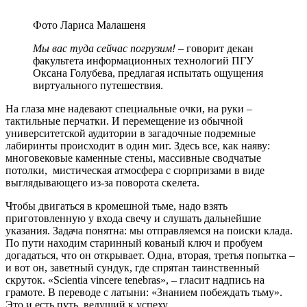
Фото Лариса Малашеня
Мы вас туда сейчас погрузим!
– говорит декан
факультета информационных технологий ПГУ
Оксана Голубева, предлагая испытать ощущения
виртуального путешествия.
На глаза мне надевают специальные очки, на руки –
тактильные перчатки. И перемещение из обычной
университетской аудитории в загадочные подземные
лабиринты происходит в один миг. Здесь все, как наяву:
многовековые каменные стены, массивные сводчатые
потолки, мистическая атмосфера с сюрпризами в виде
выглядывающего из-за поворота скелета.
Чтобы двигаться в кромешной тьме, надо взять
приготовленную у входа свечу и слушать дальнейшие
указания. Задача понятна: мы отправляемся на поиски клада.
По пути находим старинный кованый ключ и пробуем
догадаться, что он открывает. Одна, вторая, третья попытка –
и вот он, заветный сундук, где спрятан таинственный
скруток. «Scientia vincere tenebras», – гласит надпись на
грамоте. В переводе с латыни: «Знанием побеждать тьму».
Это и есть путь, ведущий к успеху.