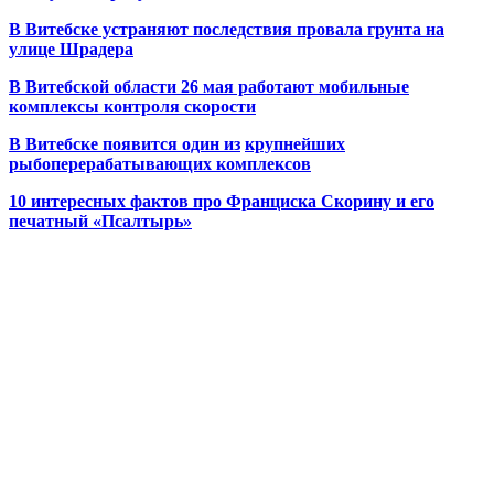
В Витебске устраняют последствия провала грунта на
улице Шрадера
В Витебской области 26 мая работают мобильные
комплексы контроля скорости
В Витебске появится один из
крупнейших
рыбоперерабатывающих комплексов
10 интересных фактов про Франциска Скорину и его
печатный «Псалтырь»