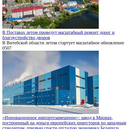
В Поставах летом проведут масштабный ремонт дорог и
благоустройство дворов
В Витебской области летом стартует масштабное обновление
0
507
«Инновационное импортозамещение»: завод в Миорах,
построенный на деньги европейских инвесторов по западным
стандартам, призван спасти отсталую экономику Беларуси