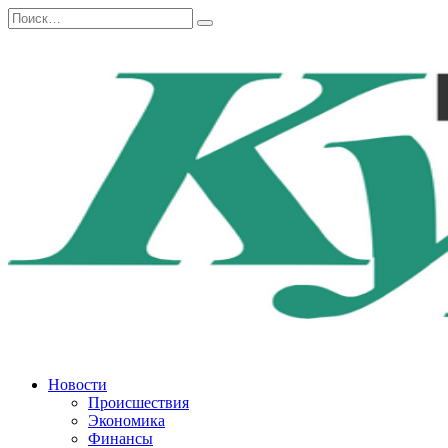
Перейти
Search
к
for:
содержанию
Новости
Происшествия
Экономика
Финансы