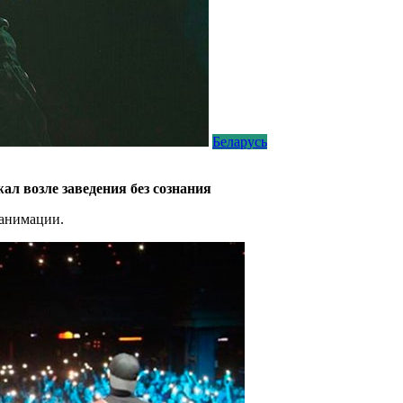
Беларусь
жал возле заведения без сознания
еанимации.