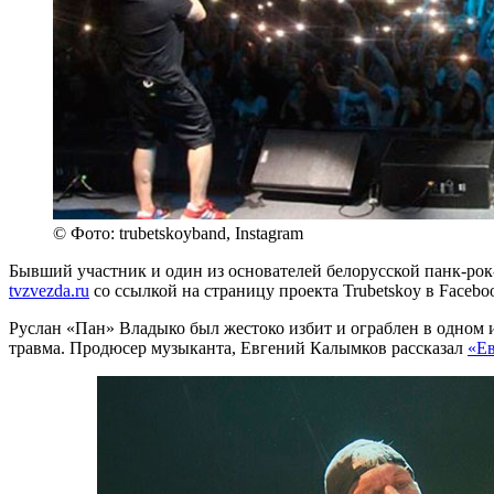
© Фото: trubetskoyband, Instagram
Бывший участник и один из основателей белорусской панк-рок-
tvzvezda.ru
со ссылкой на страницу проекта Trubetskoy в Facebo
Руслан «Пан» Владыко был жестоко избит и ограблен в одном и
травма. Продюсер музыканта, Евгений Калымков рассказал
«Е