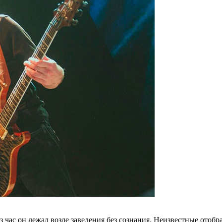
ез час он лежал возле заведения без сознания. Неизвестные отоб