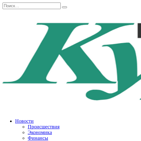
Перейти
Search
к
for:
содержанию
Новости
Происшествия
Экономика
Финансы