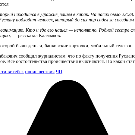
ются.
торый находится в Дражне, зашел в кабак. На часах было 22:28.
 Руслану подходит человек, который до сих пор сидел за соседни
 реанимацию. Кто и где его нашел — непонятно. Родной сестре 
рацию
, — рассказал Калмыков.
в которой были деньги, банковские карточки, мобильный телефон
абакович сообщил журналистам, что по факту получения Руслан
е. Все обстоятельства происшествия выясняются. По какой стать
сти витебск
происшествия
ЧП