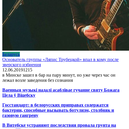
Беларусь
Основатель группы «Ляпис Трубецкой» впал в кому после
зверского избиения
12.06.2019
1
215
в Минске зашел в бар на пару минут, но уже через час он
лежал возле заведения без сознания
Ваенныя музыкі надалі асаблівае гучанне святу Божага
Цела ў Віцебску
Госстандарт: в белорусских приправах содержатся
бактерии, способные вызывать ботулизм, столбняк и
газовую гангрену
В Витебске устраняют последствия провала грунта на