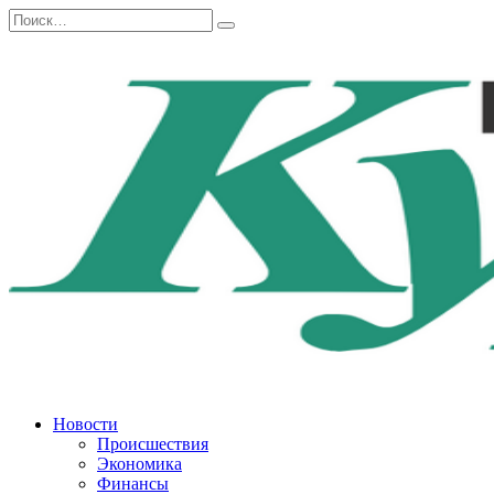
Перейти
Search
к
for:
содержанию
Новости
Происшествия
Экономика
Финансы