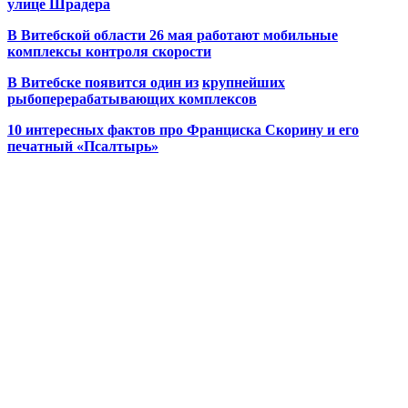
улице Шрадера
В Витебской области 26 мая работают мобильные
комплексы контроля скорости
В Витебске появится один из
крупнейших
рыбоперерабатывающих комплексов
10 интересных фактов про Франциска Скорину и его
печатный «Псалтырь»