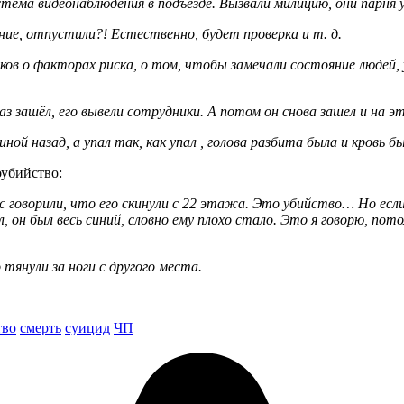
тема видеонаблюдения в подъезде. Вызвали милицию, они парня у
ние, отпустили?! Естественно, будет проверка и т. д.
в о факторах риска, о том, чтобы замечали состояние людей, у
з зашёл, его вывели сотрудники. А потом он снова зашел и на э
ной назад, а упал так, как упал , голова разбита была и кровь бы
оубийство:
с говорили, что его скинули с 22 этажа. Это убийство… Но если
, он был весь синий, словно ему плохо стало. Это я говорю, пото
 тянули за ноги с другого места.
тво
смерть
суицид
ЧП