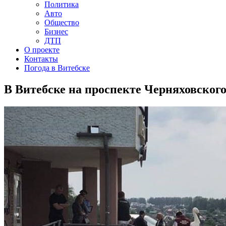
Политика
Авто
Общество
Бизнес
ДТП
О проекте
Контакты
Погода в Витебске
В Витебске на проспекте Черняховского