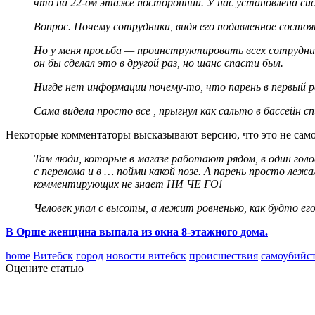
что на 22-ом этаже посторонний. У нас установлена сис
Вопрос. Почему сотрудники, видя его подавленное состоя
Но у меня просьба — проинструктировать всех сотруднико
он бы сделал это в другой раз, но шанс спасти был.
Нигде нет информации почему-то, что парень в первый ра
Сама видела просто все , прыгнул как сальто в бассейн спи
Некоторые комментаторы высказывают версию, что это не сам
Там люди, которые в магазе работают рядом, в один голо
с перелома и в … пойми какой позе. А парень просто лежал
комментирующих не знает НИ ЧЕ ГО!
Человек упал с высоты, а лежит ровненько, как будто его
В Орше женщина выпала из окна 8-этажного дома.
home
Витебск
город
новости витебск
происшествия
самоубийс
Оцените статью