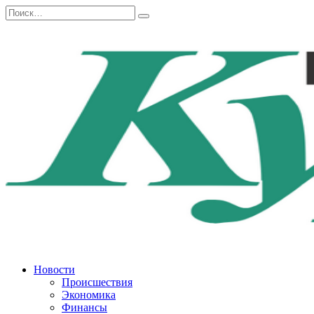
Перейти
Search
к
for:
содержанию
Новости
Происшествия
Экономика
Финансы