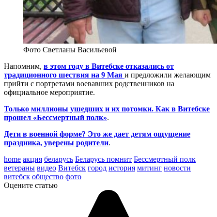
Фото Светланы Васильевой
Напомним,
в этом году в Витебске отказались от
традиционного шествия на 9 Мая
и предложили желающим
прийти с портретами воевавших родственников на
официальное мероприятие.
Только миллионы ушедших и их потомки. Как в Витебске
прошел «Бессмертный полк»
.
Дети в военной форме? Это же дает детям ощущение
праздника, уверены родители
.
home
акция
беларусь
Беларусь помнит
Бессмертный полк
ветераны
видео
Витебск
город
история
митинг
новости
витебск
общество
фото
Оцените статью