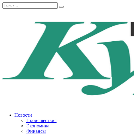
Перейти
Search
к
for:
содержанию
Новости
Происшествия
Экономика
Финансы