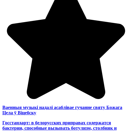
Ваенныя музыкі надалі асаблівае гучанне святу Божага
Цела ў Віцебску
Госстандарт: в белорусских приправах содержатся
бактерии, способные вызывать ботулизм, столбняк и