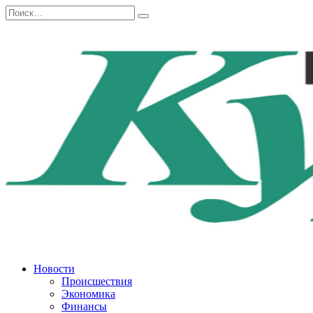
Перейти
Search
к
for:
содержанию
Новости
Происшествия
Экономика
Финансы