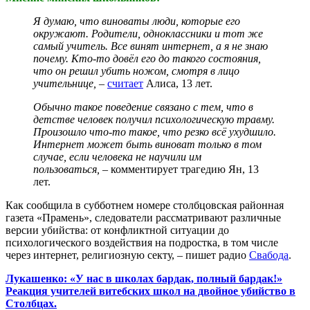
Я думаю, что виноваты люди, которые его
окружают. Родители, одноклассники и тот же
самый учитель. Все винят интернет, а я не знаю
почему. Кто-то довёл его до такого состояния,
что он решил убить ножом, смотря в лицо
учительнице,
–
считает
Алиса, 13 лет.
Обычно такое поведение связано с тем, что в
детстве человек получил психологическую травму.
Произошло что-то такое, что резко всё ухудшило.
Интернет может быть виноват только в том
случае, если человека не научили им
пользоваться,
– комментирует трагедию Ян, 13
лет.
Как сообщила в субботнем номере столбцовская районная
газета «Прамень», следователи рассматривают различные
версии убийства: от конфликтной ситуации до
психологического воздействия на подростка, в том числе
через интернет, религиозную секту, – пишет радио
Свабода
.
Лукашенко: «У нас в школах бардак, полный бардак!»
Реакция учителей витебских школ на двойное убийство в
Столбцах.