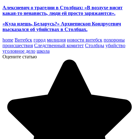
Алексиевич о трагедии в Столбцах: «В воздухе висит
какая-то ненависть, люди ей просто заряжаются».
«Куда идешь, Беларусь?» Архиепископ Кондрусевич
высказался об убийствах в Столбцах.
home
Витебск
город
милиция
новости витебск
похороны
происшествия
Следственный комитет
Столбцы
убийство
уголовное дело
школа
Оцените статью