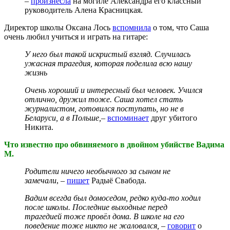
–
произнесла
на могиле Александра его классный
руководитель Алена Красницкая.
Директор школы Оксана Лось
вспомнила
о том, что Саша
очень любил учиться и играть на гитаре:
У него был такой искристый взгляд. Случилась
ужасная трагедия, которая поделила всю нашу
жизнь
Очень хороший и интересный был человек. Учился
отлично, дружил тоже. Саша хотел стать
журналистом, готовился поступать, но не в
Беларуси, а в Польше,
–
вспоминает
друг убитого
Никита.
Что известно про обвиняемого в двойном убийстве Вадима
М.
Родители ничего необычного за сыном не
замечали
, –
пишет
Радыё Свабода.
Вадим всегда был домоседом, редко куда-то ходил
после школы. Последние выходные перед
трагедией тоже провёл дома. В школе на его
поведение тоже никто не жаловался, –
говорит
о