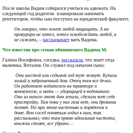
После школы Вадим собирался учиться на адвоката. На
следующий год родители планировали нанимать
репетиторов, чтобы сын поступил на юридический факультет.
Он говорил, что хочет людей защищать. А на
прокурора не хотел, хотел освобождать людей, а
не сажать,
–
рассказывает
мать Вадима.
Что известно про семью обвиняемого Вадима М.
Галина Иосифовна, соседка,
рассказала
, что знает отца
мальчика, Виталия. Он служил под началом сына:
Они шестой или седьмой год тут живут.
Купили
хилый и заброшенный дом. Отец там все делал.
Он работает водителем на тракторе в
коммунхозе, а мать — уборщицей в водоканале.
Они из ничего этот дом лепили, сделали вот себе
пристройку. Там пока у них газа нет, они дровами
топят. Но при этом чистенько и порядочек в
доме. Вон сосед понятым ходил к ним, так
рассказывал, что там прямо идеальная чистота,
книжки стоят, все убрано…