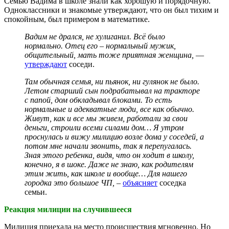
Семью Вадима в школе знали как хорошую и порядочную.
Одноклассники и знакомые утверждают, что он был тихим и
спокойным, был примером в математике.
Вадим не дрался, не хулиганил. Всё было
нормально. Отец его – нормальный мужик,
общительный, мать тоже приятная женщина,
—
утверждают
соседи.
Там обычная семья, ни пьянок, ни гулянок не было.
Летом старший сын подрабатывал на тракторе
с папой, дом обкладывал блоками.
То есть
нормальные и адекватные люди, все как обычно.
Живут, как и все мы живем, работали за свои
деньги, строили всеми силами дом… Я утром
проснулась и вижу милицию возле дома у соседей, а
потом мне начали звонить, так я перепугалась.
Зная этого ребенка, видя, что он ходит в школу,
конечно, я в шоке. Даже не знаю, как родителям
этим жить, как школе и вообще… Для нашего
городка это большое ЧП, –
объясняет
соседка
семьи.
Реакция милиции на случившееся
Милиция приехала на место происшествия мгновенно. Но