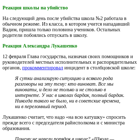
Реакция школы на убийство
На следующий день после убийства школа №2 работала в
обычном режиме. Из класса, в котором учится нападавший
Вадим, пришла только половина учеников. Остальных
родители побоялись отпускать в школу.
Реакция Александра Лукашенко
12 февраля Глава государства, назначая своих помощников и
руководителей местных исполнительных и распорядительных
органов,
прокомментировал
инцидент в столбцовской школе:
Я сутки анализирую ситуацию и всякого рода
разговоры на эту тему: кто виноват. Все мы
виноваты, и дело не только и не столько в
интернете. У нас в школах бардак, полный бардак.
Никогда такого не было, ни в советские времена,
ни в переломный период.
Лукашенко считает, что надо «на всю катушку» спросить
прежде всего с председателя райисполкома и с министра
образования.
Почему не навели порядок в школе? «Школа —