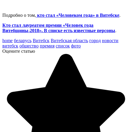
Подробно о том,
кто стал «Человеком года» в Витебске
.
Кто стал лауреатом премии «Человек года
Витебщины-2018». В списке есть известные персоны
.
home
беларусь
Витебск
Витебская область
город
новости
витебск
общество
премия
список
фото
Оцените статью