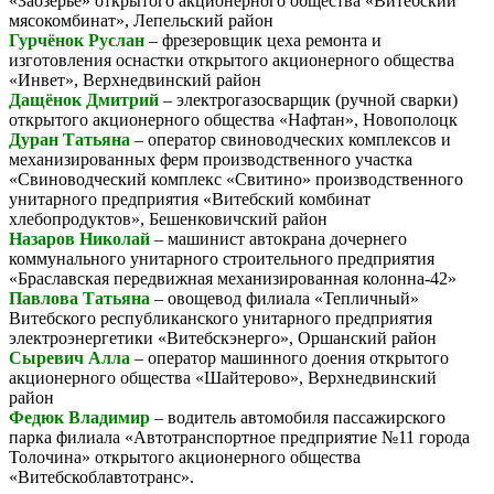
«Заозерье» открытого акционерного общества «Витебский
мясокомбинат», Лепельский район
Гурчёнок Руслан
– фрезеровщик цеха ремонта и
изготовления оснастки открытого акционерного общества
«Инвет», Верхнедвинский район
Дащёнок Дмитрий
– электрогазосварщик (ручной сварки)
открытого акционерного общества «Нафтан», Новополоцк
Дуран Татьяна
– оператор свиноводческих комплексов и
механизированных ферм производственного участка
«Свиноводческий комплекс «Свитино» производственного
унитарного предприятия «Витебский комбинат
хлебопродуктов», Бешенковичский район
Назаров Николай
– машинист автокрана дочернего
коммунального унитарного строительного предприятия
«Браславская передвижная механизированная колонна-42»
Павлова Татьяна
– овощевод филиала «Тепличный»
Витебского республиканского унитарного предприятия
электроэнергетики «Витебскэнерго», Оршанский район
Сыревич Алла
– оператор машинного доения открытого
акционерного общества «Шайтерово», Верхнедвинский
район
Федюк Владимир
– водитель автомобиля пассажирского
парка филиала «Автотранспортное предприятие №11 города
Толочина» открытого акционерного общества
«Витебскоблавтотранс».