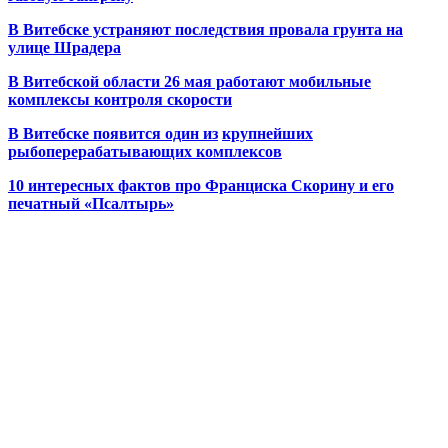
В Витебске устраняют последствия провала грунта на
улице Шрадера
В Витебской области 26 мая работают мобильные
комплексы контроля скорости
В Витебске появится один из
крупнейших
рыбоперерабатывающих комплексов
10 интересных фактов про Франциска Скорину и его
печатный «Псалтырь»