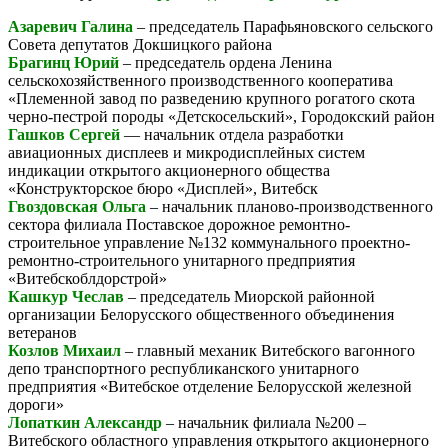
Азаревич Галина
– председатель Парафьяновского сельского
Совета депутатов Докшицкого района
Брагинц Юрий
– председатель ордена Ленина
сельскохозяйственного производственного кооператива
«Племенной завод по разведению крупного рогатого скота
черно-пестрой породы «Детскосельский», Городокский район
Гашков Сергей
— начальник отдела разработки
авиационных дисплеев и микродисплейных систем
индикации открытого акционерного общества
«Конструкторское бюро «Дисплей», Витебск
Гвоздовская Ольга
– начальник планово-производственного
сектора филиала Поставское дорожное ремонтно-
строительное управление №132 коммунального проектно-
ремонтно-строительного унитарного предприятия
«Витебскоблдорстрой»
Кашкур Чеслав
– председатель Миорской районной
организации Белорусского общественного объединения
ветеранов
Козлов Михаил
– главный механик Витебского вагонного
депо транспортного республиканского унитарного
предприятия «Витебское отделение Белорусской железной
дороги»
Лопаткин Александр
– начальник филиала №200 –
Витебского областного управления открытого акционерного