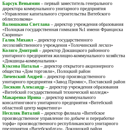
Барсук Веньямин
– первый заместитель генерального
директора коммунального унитарного предприятия
«Управление капитального строительства Витебского
облисполкома»
Валюшкина Светлана
– директор учреждения образования
«Полоцкая государственная гимназия №1 имени Франциска
Скорины»
Галик Михаил
– директор государственного
лесохозяйственного учреждения «Толочинский лесхоз»
Коляго Дмитрий
– директор Докшицкого районного
унитарного предприятия жилищно-коммунального хозяйства
«Докшицы-коммунальник»
Куксова Наталья
– директор открытого акционерного
общества «Дом торговли», Полоцкий район
Личевский Андрей
– директор производственного
унитарного предприятия «Завод Промис», Поставский район
Лосякин Александр
– директор учреждения образования
«Витебский государственный технический колледж»
Макаренко Ирина
– директор коммунального
консалтингового унитарного предприятия «Витебский
областной центр маркетинга»
Неспляк Виталий
– директор филиала «Витебское
производственное управление по добыче и переработке
торфа» производственного республиканского унитарного
предприятия «Витебскоблгаз», Докшицкий район