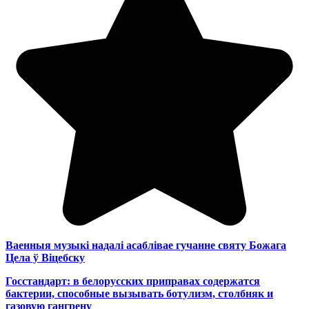
Ваенныя музыкі надалі асаблівае гучанне святу Божага
Цела ў Віцебску
Госстандарт: в белорусских приправах содержатся
бактерии, способные вызывать ботулизм, столбняк и
газовую гангрену