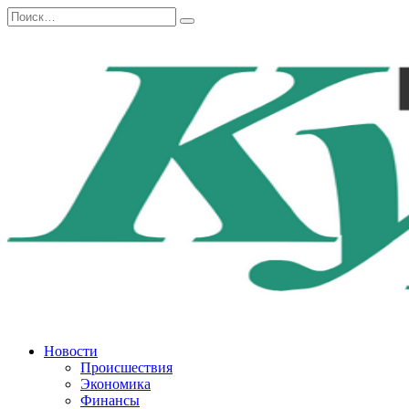
Перейти
Search
к
for:
содержанию
Новости
Происшествия
Экономика
Финансы