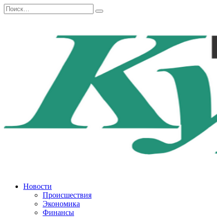
Перейти
Search
к
for:
содержанию
Новости
Происшествия
Экономика
Финансы