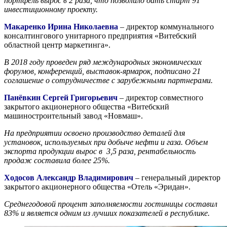
портфель вырос в 2 раза, что позволило дать старт 91
инвестиционному проекту.
Макаренко Ирина Николаевна
– директор коммунального
консалтингового унитарного предприятия «Витебский
областной центр маркетинга».
В 2018 году проведен ряд международных экономических
форумов, конференций, выставок-ярмарок, подписано 21
соглашение о сотрудничестве с зарубежными партнерами.
Панёвкин Сергей Григорьевич
– директор совместного
закрытого акционерного общества «Витебский
машиностроительный завод «Новмаш».
На предприятии освоено производство деталей для
установок, используемых при добыче нефти и газа. Объем
экспорта продукции вырос в 3,5 раза, рентабельность
продаж составила более 25%.
Ходосов Александр Владимирович
– генеральный директор
закрытого акционерного общества «Отель «Эридан».
Среднегодовой процент заполняемости гостиницы составил
83% и является одним из лучших показателей в республике.